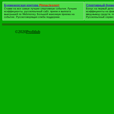
Букмекерская контора
Pinnaclesport
Спортивный букм
Ставки на все самые лучшие спортивные события. Лучшие
Бонус на первый депо
коэффициенты, русскоязычный сайт, прием и выплата
коэффициенты на фав
выигрышей по Webmoney. Большой максимум приема на
ввод-вывод средств, 
событие. Русскоговорящая слжба поддержки.
Русскоязычный сервис 
©2020
Profitlub