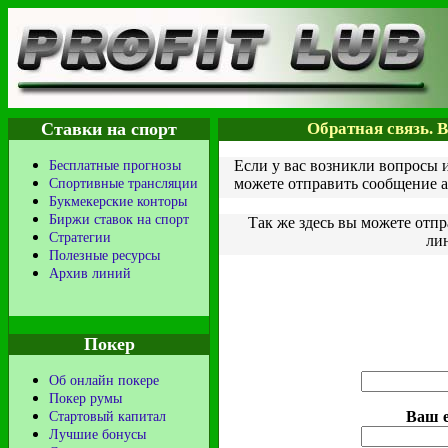
Cтавки на спорт
Обратная связь. В
Если у вас возникли вопросы и
Бесплатные прогнозы
можете отправить сообщение 
Спортивные трансляции
Букмекерские конторы
Биржи ставок на спорт
Так же здесь вы можете отпр
Стратегии
ли
Полезные ресурсы
Архив линий
Покер
Об онлайн покере
Покер румы
Ваш e
Стартовый капитал
Лучшие бонусы