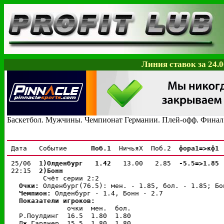
Линия ставок за 24.0
Баскетбол. Мужчины. Чемпионат Германии. Плей-офф. Финал.
 Дата   Событие      
Поб.1 
 НичьяX  Поб.2  
фора1=>кф1 
 25/06  
1)Олденбург
 1.42 
  13.00   2.85  
-5.5=>1.85 
 22:15  
2)Бонн
         Счёт серии 2:2

Очки: 
Олденбург(76.5): мен. - 1.85, бол. - 1.85; Бо
Чемпион: 
Олденбург - 1.4, 
Бонн - 2.7

Показатели игроков:
               очки  мен.  бол.

   Р.Поулдинг  16.5  1.80  1.80

   Дж.Гарднер  15.5  1.80  1.80
