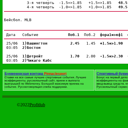
          3-я четверть  -1.5=>1.85   +1.5=>1.85   
48.5
          4-я четверть  -1.0=>1.85   +1.0=>1.85   
49.5
Бейсбол. MLB
 Дата   Событие             
Поб.1 
 Поб.2  
фора1=>кф1 
 
 25/06  
1)Вашингтон
 2.45 
  1.45  
+1.5=>1.90 
 
 03:05  
2)Бостон
 25/06  
1)Детройт
 1.70 
  2.00  
-1.5=>2.30 
 
 03:05  
2)Чикаго Кабс
 25/06  
1)Питтсбург
 1.65 
  2.05  
-1.5=>2.30 
 
 03:05  
2)Кливленд
Букмекерская контора
Pinnaclesport
Спортивный букм
Ставки на все самые лучшие спортивные события. Лучшие
Бонус на первый депо
коэффициенты, русскоязычный сайт, прием и выплата
коэффициенты на фав
 25/06  
1)Тампа-Бэй
 1.52 
  2.30  
-1.5=>2.05 
 
выигрышей по Webmoney. Большой максимум приема на
ввод-вывод средств, 
 03:05  
2)Филадельфия
событие. Русскоговорящая слжба поддержки.
Русскоязычный сервис 
 25/06  
1)Торонто
 1.62 
  2.10  
-1.5=>2.25 
 
 03:05  
2)Цинциннати
©2022
Profitlub
 25/06  
1)Атланта
 2.05 
  1.65  
+1.5=>1.62 
 
 03:10  
2)Н.Й. Янкиз
 25/06  
1)Н.Й. Метс
 1.80 
  1.90  
-1.5=>2.55 
 
 03:10  
2)Сент-Луис