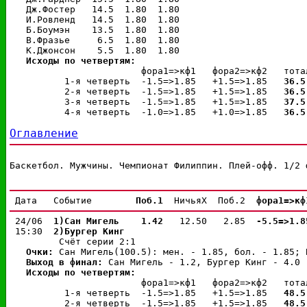
   Дж.Фостер   14.5  1.80  1.80

   И.Ровленд   14.5  1.80  1.80

   Б.Боумэн    13.5  1.80  1.80

   В.Фразье     6.5  1.80  1.80

   К.Джонсон    5.5  1.80  1.80

Исходы по четвертям:
                        фора1=>кф1   фора2=>кф2   тотал
          1-я четверть  -1.5=>1.85   +1.5=>1.85   
36.5
          2-я четверть  -1.5=>1.85   +1.5=>1.85   
36.5
          3-я четверть  -1.5=>1.85   +1.5=>1.85   
37.5
          4-я четверть  -1.0=>1.85   +1.0=>1.85   
36.5
Оглавление
Баскетбол. Мужчины. Чемпионат Филиппин. Плей-офф. 1/2 
 Дата   Событие        
Поб.1 
 НичьяX  Поб.2  
фора1=>кф
 24/06  
1)Сан Мигель
 1.42 
  12.50   2.85  
-5.5=>1.8
 15:30  
2)Бургер Кинг
         Счёт серии 2:1

Очки: 
Сан Мигель(100.5): мен. - 1.85, бол. - 1.85; 
Выход в финал: 
Сан Мигель - 1.2, 
Бургер Кинг - 4.0

Исходы по четвертям:
                        фора1=>кф1   фора2=>кф2   тотал
          1-я четверть  -1.5=>1.85   +1.5=>1.85   
48.5
          2-я четверть  -1.5=>1.85   +1.5=>1.85   
48.5