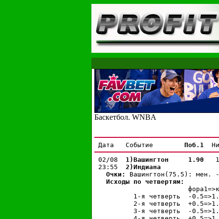
Баскетбол. WNBA
 Дата   Событие        
Поб.1 
 Н
 02/08  
1)Вашингтон
 1.90 
  
 23:55  
2)Индиана
Очки: 
Вашингтон(75.5): мен. -
Исходы по четвертям:
                        фора1=>к
          1-я четверть  -0.5=>1
          2-я четверть  +0.5=>1
          3-я четверть  -0.5=>1
          4-я четверть  +0.5=>1