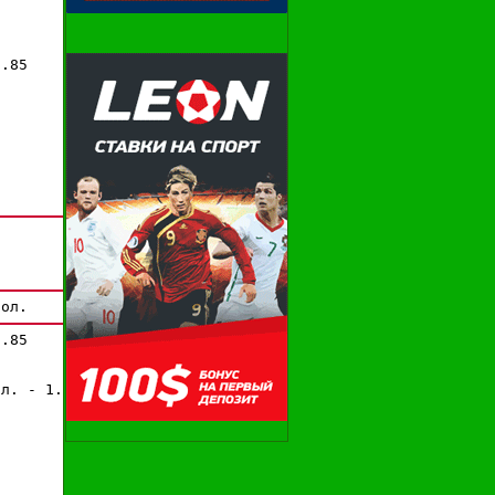
.85

.85

л. - 1.85
