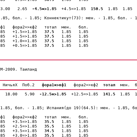
13.00   2.65  
-4.5=>1.85 
 +4.5=>1.85  
150.5 
 1.85  1.85

.85, бол. - 1.85; Коннектикут(73): мен. - 1.85, бол. - 1
ф1   фора2=>кф2   тотал  мен.   бол.

.85   +1.5=>1.85   
37.5
   1.85   1.85

.85   +1.5=>1.85   
37.5
   1.85   1.85

.85   +1.0=>1.85   
37.5
   1.85   1.85

.85   +0.5=>1.85   
37.5
   1.85   1.85

ЧМ-2009. Таиланд
 
 НичьяX  Поб.2  
 фора1=>кф1 
  фора2=>кф2  
тотал 
 
  18.00   5.90  
-12.5=>1.85 
 +12.5=>1.85  
141.5 
 1.85  1
1.85, бол. - 1.85; Испания(до 19)(64.5): мен. - 1.85, бо
ф1   фора2=>кф2   тотал  мен.   бол.

.85   +3.5=>1.85   
35.5
   1.85   1.85

.85   +2.5=>1.85   
35.5
   1.85   1.85

.85   +3.5=>1.85   
34.5
   1.85   1.85

.85   +3.0=>1.85   
35.5