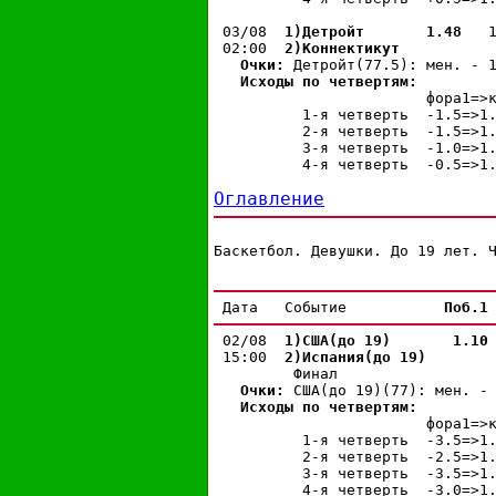
 03/08  
1)Детройт
 1.48 
  
 02:00  
2)Коннектикут
Очки: 
Детройт(77.5): мен. - 1
Исходы по четвертям:
                        фора1=>к
          1-я четверть  -1.5=>1
          2-я четверть  -1.5=>1
          3-я четверть  -1.0=>1
          4-я четверть  -0.5=>1
Оглавление
Баскетбол. Девушки. До 19 лет. 
 Дата   Событие           
Поб.1
 02/08  
1)США(до 19)
 1.10
 15:00  
2)Испания(до 19)
         Финал

Очки: 
США(до 19)(77): мен. - 
Исходы по четвертям:
                        фора1=>к
          1-я четверть  -3.5=>1
          2-я четверть  -2.5=>1
          3-я четверть  -3.5=>1
          4-я четверть  -3.0=>1