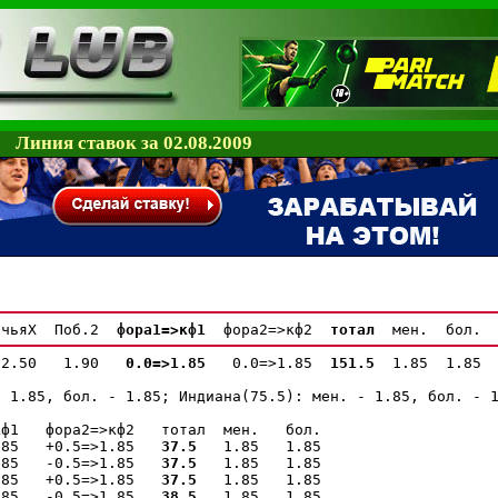
Линия ставок за 02.08.2009
ичьяX  Поб.2  
фора1=>кф1 
 фора2=>кф2  
тотал 
12.50   1.90  
 0.0=>1.85 
  0.0=>1.85  
151.5 
 1.85  1.85

 1.85, бол. - 1.85; Индиана(75.5): мен. - 1.85, бол. - 1
ф1   фора2=>кф2   тотал  мен.   бол.

.85   +0.5=>1.85   
37.5
   1.85   1.85

.85   -0.5=>1.85   
37.5
   1.85   1.85

.85   +0.5=>1.85   
37.5
   1.85   1.85

.85   -0.5=>1.85   
38.5
   1.85   1.85
