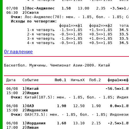
 07/08  
1)Лос-Анджелес
 1.58 
  13.00   2.35  
-3.5=>1.
 06:30  
2)Сиэтл
Очки: 
Лос-Анджелес(70): мен. - 1.85, бол. - 1.85; С
Исходы по четвертям:
                        фора1=>кф1   фора2=>кф2   тотал
          1-я четверть  -1.5=>1.85   +1.5=>1.85   
34.5
          2-я четверть  -0.5=>1.85   +0.5=>1.85   
33.5
          3-я четверть  -1.0=>1.85   +1.0=>1.85   
33.5
          4-я четверть  -0.5=>1.85   +0.5=>1.85   
34.5
Оглавление
Баскетбол. Мужчины. Чемпионат Азии-2009. Китай
 Дата   Событие       
Поб.1 
 НичьяX  Поб.2  
 фора1=>кф
 06/08  
1)Китай
-56.5=>1.8
 15:00  
2)Индия
Очки: 
Китай(107.5): мен. - 1.85, бол. - 1.85; Индия
 06/08  
1)ОАЭ
 1.90 
  12.50   1.90  
  0.0=>1.8
 15:00  
2)Индонезия
Очки: 
ОАЭ(73.5): мен. - 1.85, бол. - 1.85; Индонези
 06/08  
1)Иордания
 1.68 
  13.10   2.15  
 -2.5=>1.8
 17:00  
2)Ливан