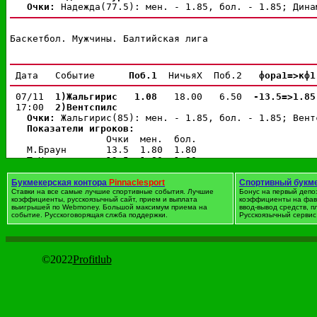
Очки: 
Баскетбол. Мужчины. Балтийская лига
 Дата   Событие      
Поб.1 
 НичьяX  Поб.2  
 фора1=>кф1
 07/11  
1)Жальгирис
 1.08 
  18.00   6.50  
-13.5=>1.85
 17:00  
2)Вентспилс
Очки: 
Жальгирис(85): мен. - 1.85, бол. - 1.85; Вент
Показатели игроков:
                 Очки  мен.  бол.

   М.Браун       13.5  1.80  1.80

   Т.Уотсон      12.5  1.80  1.80

   М.Бегич       11.5  1.80  1.80

   Т.Климавичюс  10.5  1.80  1.80

Букмекерская контора
Pinnaclesport
Спортивный букм
   М.Калниетис    9.5  1.80  1.80

Ставки на все самые лучшие спортивные события. Лучшие
Бонус на первый депо
коэффициенты, русскоязычный сайт, прием и выплата
коэффициенты на фав
   Д.Саленга      7.5  1.80  1.80

выигрышей по Webmoney. Большой максимум приема на
ввод-вывод средств, 
   Я.Стрелниекс  16.5  1.70  1.90

событие. Русскоговорящая слжба поддержки.
Русскоязычный сервис 
   М.Юревичюс    13.5  1.80  1.80

   Д.Бертанс     12.5  1.80  1.80

   А.Петтвэй      7.5  1.80  1.80

   Р.Закис        6.5  1.80  1.80

©2022
Profitlub
   Э.Калве        5.5  1.80  1.80

Исходы по четвертям:
                        фора1=>кф1   фора2=>кф2   тотал
          1-я четверть  -3.5=>1.85   +3.5=>1.85   
39.5
          2-я четверть  -3.5=>1.85   +3.5=>1.85   
38.5