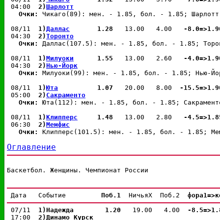
 04:00  
2)
Шарлотт
Очки: 
Чикаго(89): мен. - 1.85, бол. - 1.85; Шарлотт
 08/11  
1)
Даллас
 1.28 
  13.00   4.00  
 -8.0=>1.9
 04:30  
2)
Торонто
Очки: 
Даллас(107.5): мен. - 1.85, бол. - 1.85; Торо
 08/11  
1)
Милуоки
 1.55 
  13.00   2.60  
 -4.0=>1.9
 04:30  
2)
Нью-Йорк
Очки: 
Милуоки(99): мен. - 1.85, бол. - 1.85; Нью-Йо
 08/11  
1)
Юта
 1.07 
  20.00   8.00  
-15.5=>1.9
 05:00  
2)
Сакраменто
Очки: 
Юта(112): мен. - 1.85, бол. - 1.85; Сакрамент
 08/11  
1)
Клипперс
 1.48 
  13.00   2.80  
 -4.5=>1.8
 06:30  
2)
Мемфис
Очки: 
Клипперс(101.5): мен. - 1.85, бол. - 1.85; Ме
Оглавление
Баскетбол. Женщины. Чемпионат России
 Дата   Событие         
Поб.1 
 НичьяX  Поб.2  
фора1=>к
 07/11  
1)Надежда
 1.20 
  19.00   4.00  
-8.5=>1.
 17:00  
2)Динамо Курск