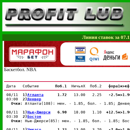
Линия ставок за 07.1
Баскетбол. NBA
 Дата   Событие       
Поб.1 
 НичьяX  Поб.2  
 фора1=>кф
 08/11  
1)
Атланта
 1.72 
  13.00   2.25  
 -2.5=>1.9
 03:00  
2)
Денвер
Очки: 
Атланта(108): мен. - 1.85, бол. - 1.85; Денве
 08/11  
1)
Нью-Джерси
 6.90 
  18.00   1.10  
+12.5=>1.9
 03:30  
2)
Бостон
Очки: 
Нью-Джерси(85): мен. - 1.85, бол. - 1.85; Бос
 08/11  
1)
Чикаго
 1.32 
  13.00   3.70  
 -7.0=>1.9