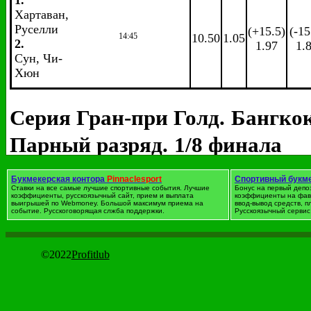
Хартаван,
Руселли
(+15.5)
(-15
14:45
10.50
1.05
2.
1.97
1.
Сун, Чи-
Хюн
Серия Гран-при Голд.
Бангкок
Парный разряд.
1/8 финала
Название события
Букмекерская контора
Pinnaclesport
Спортивный букм
1
2
Фо
Ставки на все самые лучшие спортивные события. Лучшие
Бонус на первый депо
1.
коэффициенты, русскоязычный сайт, прием и выплата
коэффициенты на фав
выигрышей по Webmoney. Большой максимум приема на
ввод-вывод средств, 
В.Ху /
событие. Русскоговорящая слжба поддержки.
Русскоязычный сервис 
Х.Вун
(-6
2.
15:15
1.44
2.83
1.
Т.Нурайда
©2022
Profitlub
/
Р.Прадипта
1.