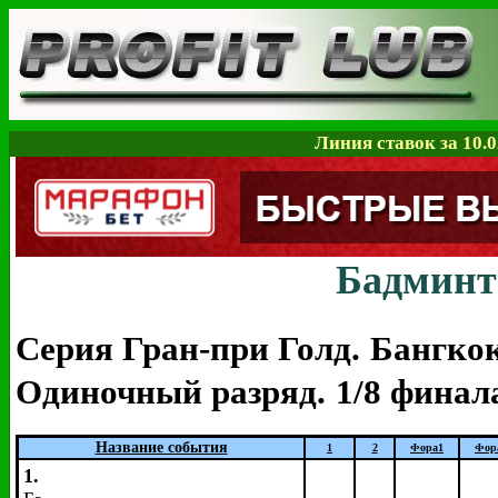
Линия ставок за 10.0
Бадминт
Серия Гран-при Голд.
Бангкок
Одиночный разряд.
1/8 финал
Название события
1
2
Фора
1
Фор
1.