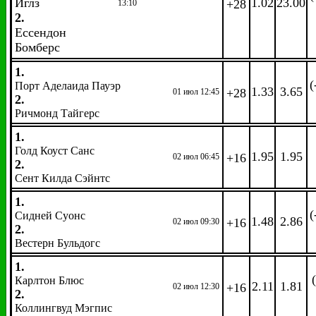
Иглз
1.02
23.00
+28
13:10
2.
Ессендон
Бомберс
1.
(
Порт Аделаида Пауэр
1.33
3.65
+28
01 июл 12:45
2.
Ричмонд Тайгерс
1.
Голд Коуст Санс
1.95
1.95
+16
02 июл 06:45
2.
Сент Килда Сэйнтс
1.
(
Сидней Суонс
1.48
2.86
+16
02 июл 09:30
2.
Вестерн Бульдогс
1.
Карлтон Блюс
2.11
1.81
+16
02 июл 12:30
2.
Коллингвуд Мэгпис