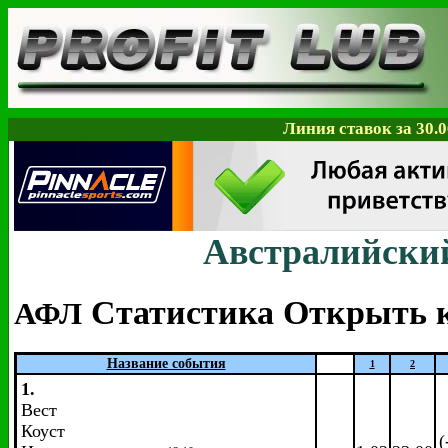
Линия ставок за 30.0
Австралийски
Статистика
Открыть к
АФЛ
Название события
1
2
1.
Вест
Коуст
(