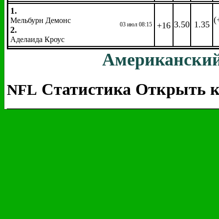
1.
(
Мельбурн Демонс
3.50
1.35
+16
03 июл 08:15
2.
Аделаида Кроус
Американский
Статистика
Открыть к
NFL
Название события
2
1
Фо
2.
(-2
Каролина Пантерз
1.76
2.21
+1
09 сен 03:30
1.
1.
Денвер Бронкос
2.
(+3
Тампа Бэй Баккэнирз
2.49
1.615
+1
11 сен 20:00
1.
2.
Атланта Фэлконз
2.