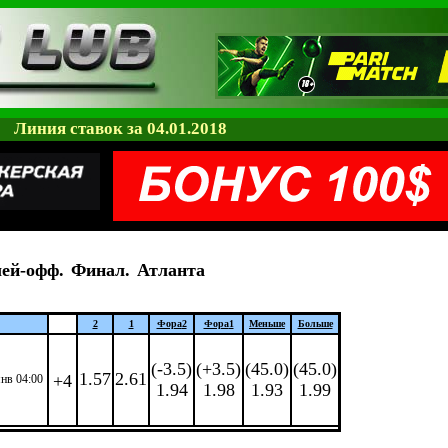
Линия ставок за 04.01.2018
ей-офф.
Финал.
Атланта
2
1
Фора
2
Фора
1
Меньше
Больше
(-3.5)
(+3.5)
(45.0)
(45.0)
1.57
2.61
+4
янв 04:00
1.94
1.98
1.93
1.99