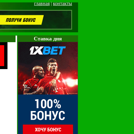
главная
|
контакты
Cтавка дня