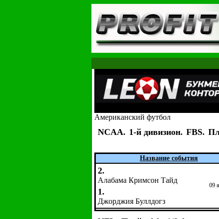
Американский футбол
NCAA.
1-й дивизион.
FBS.
Пл
Название события
2.
Алабама Кримсон Тайд
09 
1.
Джорджия Буллдогз