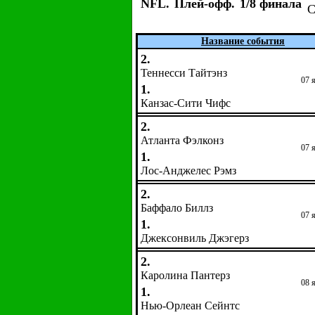
NFL.
Плей-офф.
1/8 финала
С
Название события
2.
Теннеcси Тайтэнз
07 
1.
Канзас-Сити Чифс
2.
Атланта Фэлконз
07 
1.
Лос-Анджелес Рэмз
2.
Баффало Биллз
07 
1.
Джексонвиль Джэгерз
2.
Каролина Пантерз
08 
1.
Нью-Орлеан Сейнтс