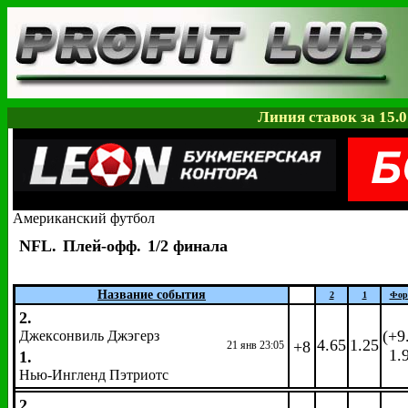
Линия ставок за 15.0
Американский футбол
NFL.
Плей-офф.
1/2 финала
Название события
2
1
Фор
2.
(+9
Джексонвиль Джэгерз
4.65
1.25
+8
21 янв 23:05
1.
1.
Нью-Ингленд Пэтриотс
2.