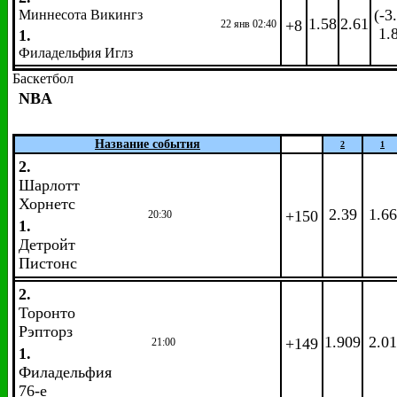
(-3
Миннесота Викингз
1.58
2.61
+8
22 янв 02:40
1.
1.
Филадельфия Иглз
Баскетбол
NBA
Название события
2
1
2.
Шарлотт
Хорнетс
2.39
1.66
+150
20:30
1.
Детройт
Пистонс
2.
Торонто
Рэпторз
1.909
2.01
+149
21:00
1.
Филадельфия
76-е