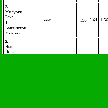
2.
Милуоки
Бакс
2.64
1.56
+150
22:00
1.
Вашингтон
Уизардз
2.
Нью-
Йорк
Никс
2.23
1.75
+148
23:00
1.
Бруклин
Нетс
2.
Сан-
Антонио
Сперс
1.37
3.44
+149
23:00
1.
Атланта