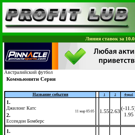
Линия ставок за 10.0
Австралийский футбол
Коммьюнити Серия
Название события
1
2
Фора
1
1.
(-11.5
Джилонг Катс
1.55
2.63
11 мар 05:05
1.95
2.
Ессендон Бомберс
1.