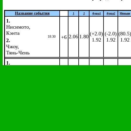
Название события
1
2
Фора
1
Фора
2
Меньше
1.
Нисимото,
Кэнта
(+2.0)
(-2.0)
(80.5
2.06
1.80
+6
18:30
1.92
1.92
1.92
2.
Чжоу,
Тянь-Чень
1.
Ши,
Йуки
(-6.5)
(+6.5)
(79.0
2.
1.50
2.66
+6
19:50
1.92
1.92
1.909
Нг,
Ка
Лонг
Ангус
Мировой тур.
Супер 300.
Мюльхайм-ан-дер-Рур, Г
1/2 финала