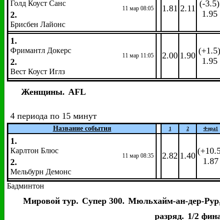
(-3.5)
Голд Коуст Санс
1.81
2.11
11 мар 08:05
1.95
2.
Брисбен Лайонс
1.
(+1.5
Фримантл Докерс
2.00
1.90
11 мар 11:05
1.95
2.
Вест Коуст Иглз
Женщины.
AFL
4 периода по 15 минут
Название события
1
2
Фора
1
1.
(+10.
Карлтон Блюс
2.82
1.40
11 мар 08:35
1.87
2.
Мельбурн Демонс
Бадминтон
Мировой тур.
Супер 300.
Мюльхайм-ан-дер-Рур,
разряд.
1/2 фин