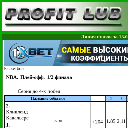
Линия ставок за 13.0
Баскетбол
NBA.
Плей-офф.
1/2 финала
Серия до 4-х побед
Название события
2
1
2.
Кливленд
Кавальерс
1.85
2.11
+204
22:30
1.