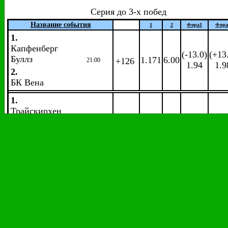
Серия до 3-х побед
Название события
1
2
Фора
1
Фора
1.
Капфенберг
(-13.0)
(+13
Буллз
1.171
6.00
+126
21:00
1.94
1.9
2.
БК Вена
1.
Трайскирхен
Лайонз
(-4.5)
(+4.
1.52
2.76
+126
21:05
1.95
1.9
2.
Гмунден
Суонс
Аргентина.
Мужчины.
LNB.
Плей-офф.
1/8 финала
Серия до 3-х побед
Название события
1
2