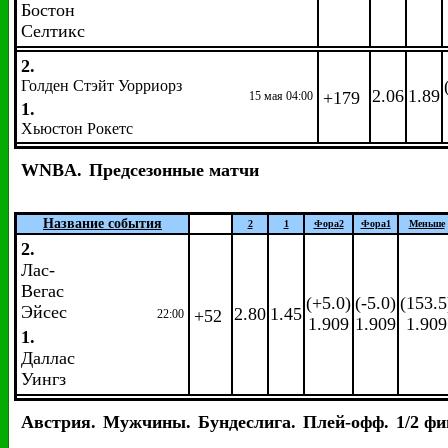
Бостон
Селтикс
2.
Голден Стэйт Уорриорз
2.06
1.89
+179
15 мая 04:00
1.
Хьюстон Рокетс
WNBA.
Предсезонные матчи
Название события
2
1
Фора
2
Фора
1
Меньше
2.
Лас-
Вегас
(+5.0)
(-5.0)
(153.5
Эйсес
2.80
1.45
+52
22:00
1.909
1.909
1.909
1.
Даллас
Уингз
Австрия.
Мужчины.
Бундеслига.
Плей-офф.
1/2 ф