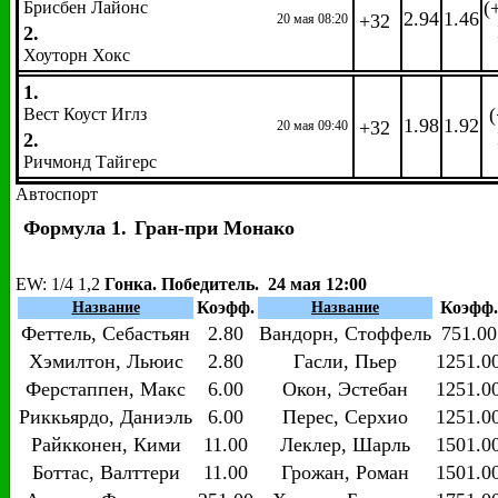
(
Брисбен Лайонс
2.94
1.46
+32
20 мая 08:20
2.
Хоуторн Хокс
1.
(
Вест Коуст Иглз
1.98
1.92
+32
20 мая 09:40
2.
Ричмонд Тайгерс
Автоспорт
Формула 1.
Гран-при Монако
EW
: 1/4 1,2
Гонка. Победитель. 24 мая 12:00
Коэфф.
Коэфф.
Название
Название
Феттель, Себастьян
2.80
Вандорн, Стоффель
751.00
Хэмилтон, Льюис
2.80
Гасли, Пьер
1251.0
Ферстаппен, Макс
6.00
Окон, Эстебан
1251.0
Риккьярдо, Даниэль
6.00
Перес, Серхио
1251.0
Райкконен, Кими
11.00
Леклер, Шарль
1501.0
Боттас, Валттери
11.00
Грожан, Роман
1501.0