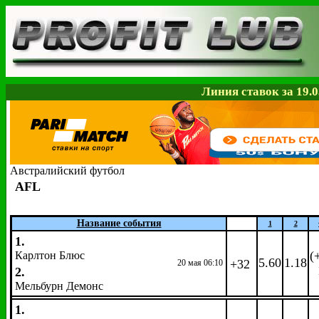
Линия ставок за 19.0
Австралийский футбол
AFL
Название события
1
2
1.
(
Карлтон Блюс
5.60
1.18
+32
20 мая 06:10
2.
Мельбурн Демонс
1.