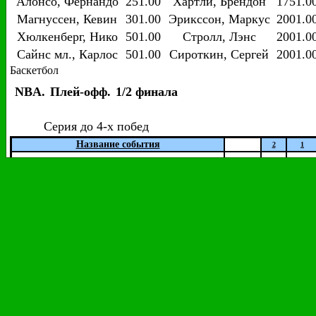
Алонсо, Фернандо
251.00
Хартли, Брендон
1751.0
Магнуссен, Кевин
301.00
Эрикссон, Маркус
2001.0
Хюлкенберг, Нико
501.00
Стролл, Лэнс
2001.0
Сайнс мл., Карлос
501.00
Сироткин, Сергей
2001.0
Баскетбол
NBA.
Плей-офф.
1/2 финала
Серия до 4-х побед
Название события
2
1
2.
Бостон Селтикс
3.55
1.36
+196
20 мая 03:30
1.
Кливленд Кавальерс
2.
Хьюстон Рокетс
3.88
1.32
+6
21 мая 03:00
1.
Голден Стэйт Уорриорз
WNBA