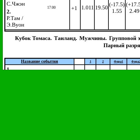
С.Чжэн
(-17.5)
(+17.
1.011
19.50
+1
17:00
1.55
2.49
2.
Р.Там /
Э.Вуон
Кубок Томаса.
Таиланд.
Мужчины.
Групповой э
Парный разря
Название события
1
2
Фора
1
Фора
1.
Х.Чэнь /
Ч.Ван
(-12.5)
(+12.
1.05
10.50
+3
17:00
1.909
1.90
2.
Й.Янсен /
Й.Цурвонне
Кубок Томаса.
Таиланд.
Мужчины.
Групповой 
Одиночный раз