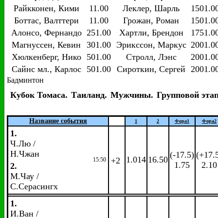
Райкконен, Кими
11.00
Леклер, Шарль
1501.0
Боттас, Валттери
11.00
Грожан, Роман
1501.0
Алонсо, Фернандо
251.00
Хартли, Брендон
1751.0
Магнуссен, Кевин
301.00
Эрикссон, Маркус
2001.0
Хюлкенберг, Нико
501.00
Стролл, Лэнс
2001.0
Сайнс мл., Карлос
501.00
Сироткин, Сергей
2001.0
Бадминтон
Кубок Томаса.
Таиланд.
Мужчины.
Групповой этап
Название события
1
2
Фора
1
Фора
2
1.
Ч.Лю /
Н.Чжан
(-17.5)
(+17.
1.014
16.50
+2
15:50
1.75
2.10
2.
М.Чау /
С.Серасингх
1.
И.Ван /