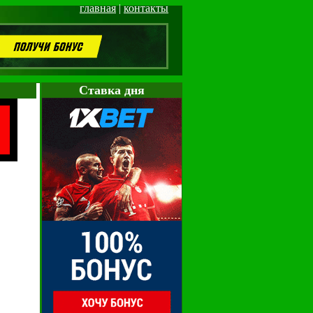
главная
|
контакты
Cтавка дня