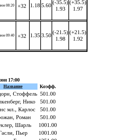
(-35.5)
(+35.5)
1.18
5.60
+32
июн 08:20
1.93
1.97
(-21.5)
(+21.5)
1.35
3.50
+32
июн 09:40
1.98
1.92
июн 17:00
Коэфф.
Название
дорн, Стоффель
501.00
кенберг, Нико
501.00
нс мл., Карлос
501.00
рожан, Роман
501.00
еклер, Шарль
1001.00
Гасли, Пьер
1001.00