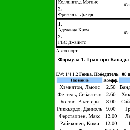
Коллингвуд Мэгпис
03 
2.
Фримантл Докерс
1.
Аделаида Кроус
03 
2.
ГВС Джайнтс
Автоспорт
Формула 1.
Гран-при Канады
EW
: 1/4 1,2
Гонка. Победитель. 08 
Коэфф.
Название
Хэмилтон, Льюис
2.50
Ван
Феттель, Себастьян
2.60
Хюл
Боттас, Валттери
8.00
Сай
Риккьярдо, Даниэль
9.00
Г
Ферстаппен, Макс
12.00
Л
Райкконен, Кими
12.00