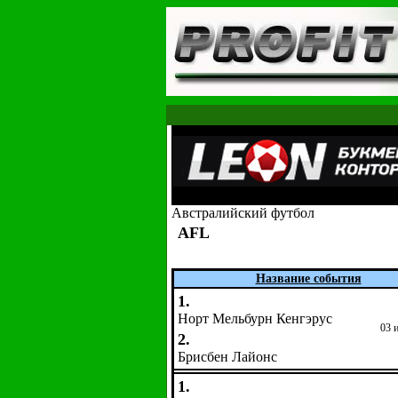
Австралийский футбол
AFL
Название события
1.
Норт Мельбурн Кенгэрус
03 
2.
Брисбен Лайонс
1.