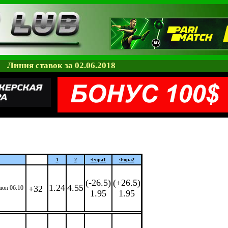
Линия ставок за 02.06.2018
1
2
Фора
1
Фора
2
(-26.5)
(+26.5)
1.24
4.55
+32
июн 06:10
1.95
1.95