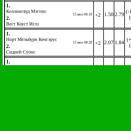
1.
(-
Коллингвуд Мэгпис
1.50
2.79
+2
15 июл 06:10
1
2.
Вест Коуст Иглз
1.
(+
Норт Мельбурн Кенгэрус
2.07
1.84
+2
15 июл 08:20
1
2.
Сидней Суонс
1.
(+
Фримантл Докерс
3.74
1.32
+2
15 июл 09:40
1
2.
Порт Аделаида Пауэр
Американский футбол
NFL
Название события
2
1
Фора
2
2.
(+4.0
Атланта Фэлконз
2.79
1.51
07 сен 03:20
1.95
1.