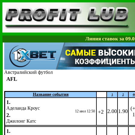
Линия ставок за 09.0
Австралийский футбол
AFL
Название события
1
2
Ф
1.
(+
Аделаида Кроус
2.00
1.90
+2
12 июл 12:50
1
2.
Джилонг Катс
1.