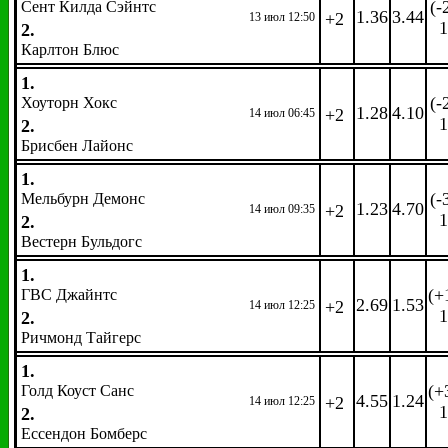
(-
Сент Килда Сэйнтс
1.36
3.44
+2
13 июл 12:50
1
2.
Карлтон Блюс
1.
(-
Хоуторн Хокс
1.28
4.10
+2
14 июл 06:45
1
2.
Брисбен Лайонс
1.
(-
Мельбурн Демонс
1.23
4.70
+2
14 июл 09:35
1
2.
Вестерн Бульдогс
1.
(+
ГВС Джайнтс
2.69
1.53
+2
14 июл 12:25
1
2.
Ричмонд Тайгерс
1.
(+
Голд Коуст Санс
4.55
1.24
+2
14 июл 12:25
1
2.
Ессендон Бомберс