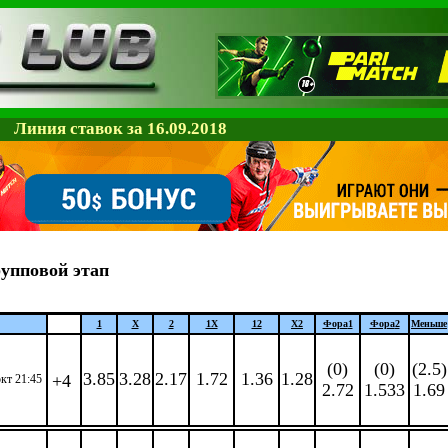
Линия ставок за 16.09.2018
упповой этап
1
X
2
1X
12
X2
Фора
1
Фора
2
Меньше
(0)
(0)
(2.5)
3.85
3.28
2.17
1.72
1.36
1.28
+4
окт 21:45
2.72
1.533
1.69