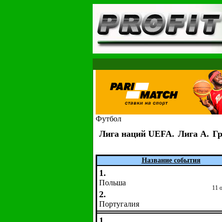
Футбол
Лига наций UEFA.
Лига A.
Гр
Название события
1.
Польша
11 
2.
Португалия
1.