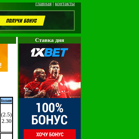
главная
|
контакты
Cтавка дня
Больше
(2.5)
2.30