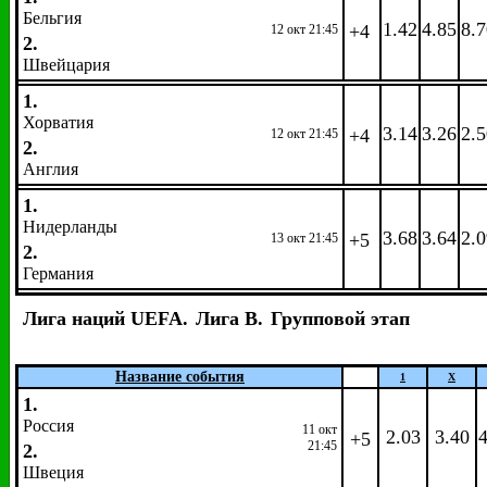
Бельгия
1.42
4.85
8.7
+4
12 окт 21:45
2.
Швейцария
1.
Хорватия
3.14
3.26
2.5
+4
12 окт 21:45
2.
Англия
1.
Нидерланды
3.68
3.64
2.0
+5
13 окт 21:45
2.
Германия
Лига наций UEFA.
Лига B.
Групповой этап
Название события
1
X
1.
Россия
11 окт
2.03
3.40
4
+5
21:45
2.
Швеция