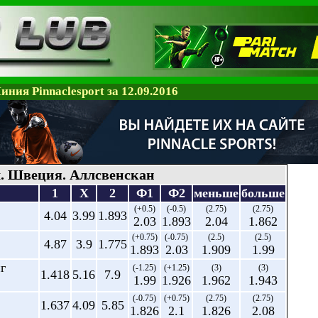
иния Pinnaclesport за 12.09.2016
. Швеция. Аллсвенскан
1
X
2
Ф1
Ф2
меньше
больше
(+0.5)
(-0.5)
(2.75)
(2.75)
4.04
3.99
1.893
2.03
1.893
2.04
1.862
(+0.75)
(-0.75)
(2.5)
(2.5)
4.87
3.9
1.775
1.893
2.03
1.909
1.99
г
(-1.25)
(+1.25)
(3)
(3)
1.418
5.16
7.9
1.99
1.926
1.962
1.943
(-0.75)
(+0.75)
(2.75)
(2.75)
1.637
4.09
5.85
1.826
2.1
1.826
2.08