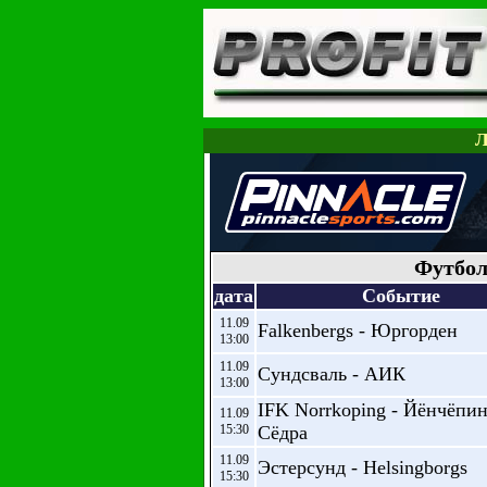
Л
Футбол
дата
Событие
11.09
Falkenbergs - Юргорден
13:00
11.09
Сундсваль - АИК
13:00
IFK Norrkoping - Йёнчёпин
11.09
15:30
Сёдра
11.09
Эстерсунд - Helsingborgs
15:30