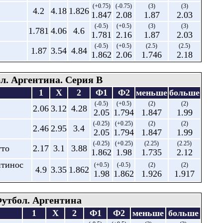
(+0.75)
(-0.75)
(3)
(3)
4.2
4.18
1.826
1.847
2.08
1.87
2.03
(-0.5)
(+0.5)
(3)
(3)
1.781
4.06
4.6
1.781
2.16
1.87
2.03
(-0.5)
(+0.5)
(2.5)
(2.5)
1.87
3.54
4.84
1.862
2.06
1.746
2.18
л. Аргентина. Серия В
1
X
2
Ф1
Ф2
меньше
больше
(-0.5)
(+0.5)
(2)
(2)
2.06
3.12
4.28
2.05
1.794
1.847
1.99
(-0.25)
(+0.25)
(2)
(2)
2.46
2.95
3.4
2.05
1.794
1.847
1.99
(-0.25)
(+0.25)
(2.25)
(2.25)
уто
2.17
3.1
3.88
1.862
1.98
1.735
2.12
ентинос
(+0.5)
(-0.5)
(2)
(2)
4.9
3.35
1.862
1.98
1.862
1.926
1.917
утбол. Аргентина
1
X
2
Ф1
Ф2
меньше
больше