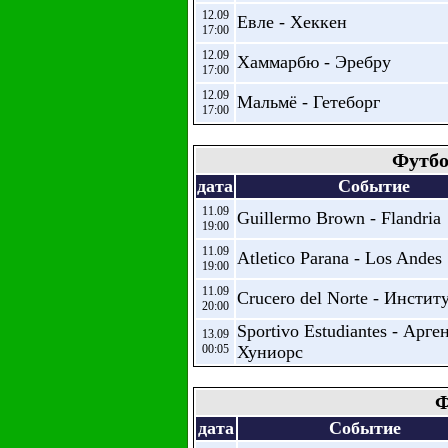
12.09
Евле - Хеккен
17:00
12.09
Хаммарбю - Эребру
17:00
12.09
Мальмё - Гетеборг
17:00
Футбо
дата
Событие
11.09
Guillermo Brown - Flandria
19:00
11.09
Atletico Parana - Los Andes
19:00
11.09
Crucero del Norte - Инстит
20:00
Sportivo Estudiantes - Арг
13.09
00:05
Хуниорс
Ф
дата
Событие