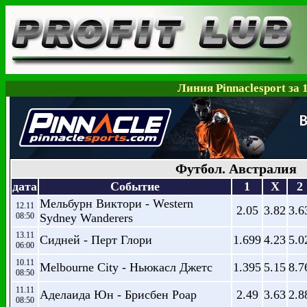
Линия Pinnaclesport за 
Футбол. Австралия
дата
Событие
1
X
2
Мельбурн Виктори - Western
12.11
2.05
3.82
3.6
08:50
Sydney Wanderers
13.11
Сидней - Перт Глори
1.699
4.23
5.0
06:00
10.11
Melbourne City - Ньюкасл Джетс
1.395
5.15
8.7
08:50
11.11
Аделаида Юн - Брисбен Роар
2.49
3.63
2.8
08:50