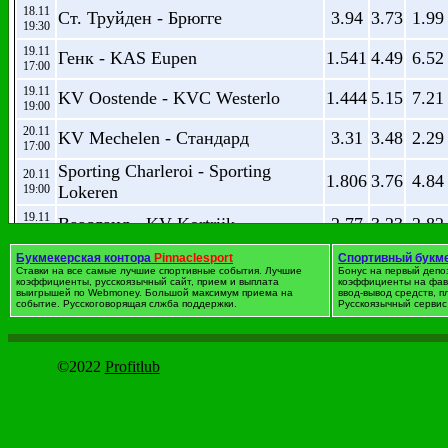
18.11
Ст. Труйден - Брюгге
3.94
3.73
1.99
19:30
19.11
Генк - KAS Eupen
1.541
4.49
6.52
17:00
19.11
KV Oostende - KVC Westerlo
1.444
5.15
7.21
19:00
20.11
KV Mechelen - Стандард
3.31
3.48
2.29
17:00
Sporting Charleroi - Sporting
20.11
1.806
3.76
4.84
19:00
Lokeren
19.11
Ваасланд - KV Kortrijk
2.77
3.23
2.82
19:00
19.11
Букмекерская контора
Pinnaclesport
Спортивный букм
Мускрон Перувелз - Гент
6.08
4.02
1.633
Ставки на все самые лучшие спортивные события. Лучшие
19:30
Бонус на первый депо
коэффициенты, русскоязычный сайт, прием и выплата
коэффициенты на фав
выигрышей по Webmoney. Большой максимум приема на
ввод-вывод средств, 
событие. Русскоговорящая слжба поддержки.
Русскоязычный сервис 
Футбол. Германия. Бундес
дата
Событие
1
X
2
©2022
Profitlub
25.11
Фрайбург - RB Leipzig
3.83
3.61
2.03
19:30
(
26.11
Боруссия М - Хоффенхайм
2.13
3.65
3.49
1
14:30