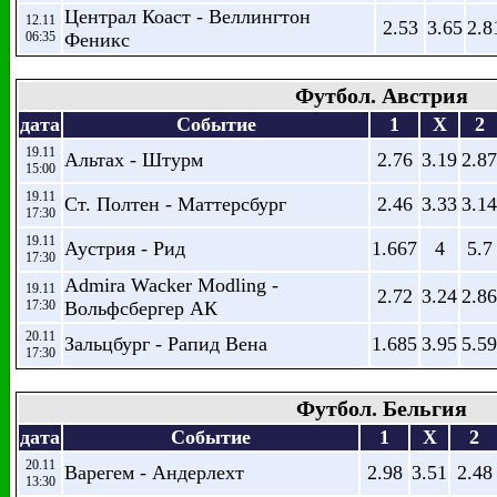
Централ Коаст - Веллингтон
12.11
2.53
3.65
2.8
06:35
Феникс
Футбол. Австрия
дата
Событие
1
X
2
19.11
Альтах - Штурм
2.76
3.19
2.87
15:00
19.11
Ст. Полтен - Маттерсбург
2.46
3.33
3.14
17:30
19.11
Аустрия - Рид
1.667
4
5.7
17:30
Admira Wacker Modling -
19.11
2.72
3.24
2.86
17:30
Вольфсбергер АК
20.11
Зальцбург - Рапид Вена
1.685
3.95
5.59
17:30
Футбол. Бельгия
дата
Событие
1
X
2
20.11
Варегем - Андерлехт
2.98
3.51
2.48
13:30