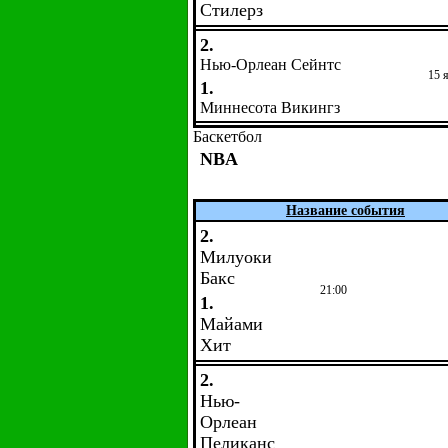
Стилерз
2.
Нью-Орлеан Сейнтс
15 
1.
Миннесота Викингз
Баскетбол
NBA
Название события
2.
Милуоки
Бакс
21:00
1.
Майами
Хит
2.
Нью-
Орлеан
Пеликанс