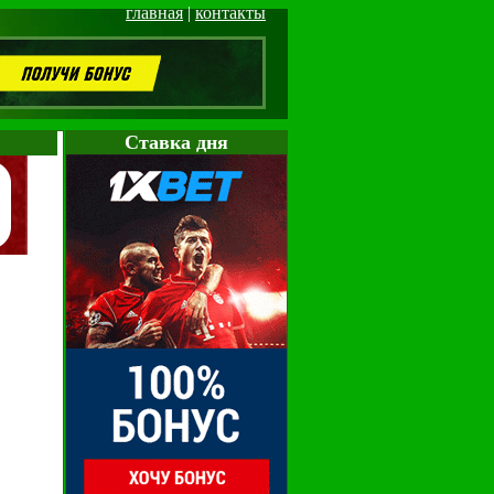
главная
|
контакты
Cтавка дня