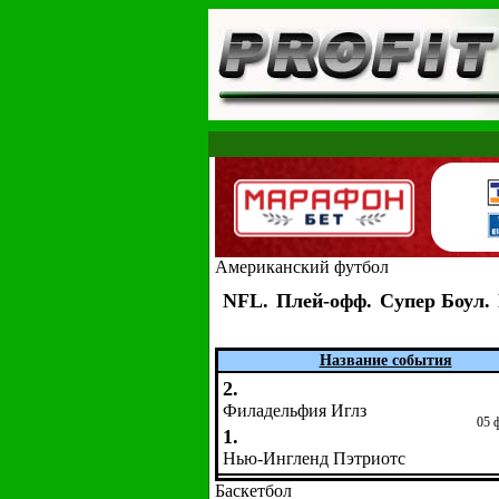
Американский футбол
NFL.
Плей-офф.
Супер Боул.
Название события
2.
Филадельфия Иглз
05 
1.
Нью-Ингленд Пэтриотс
Баскетбол