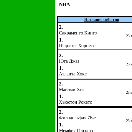
NBA
Название события
2.
Сакраменто Кингз
23 
1.
Шарлотт Хорнетс
2.
Юта Джаз
23 
1.
Атланта Хокс
2.
Майами Хит
23 
1.
Хьюстон Рокетс
2.
Филадельфия 76-е
23 
1.
Мемфис Гризлиз