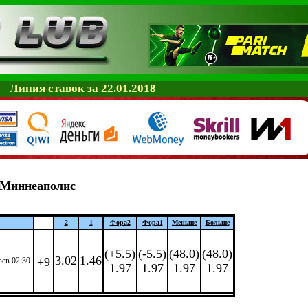
Линия ставок за 22.01.2018
Миннеаполис
2
1
Фора
2
Фора
1
Меньше
Больше
(+5.5)
(-5.5)
(48.0)
(48.0)
3.02
1.46
+9
фев 02:30
1.97
1.97
1.97
1.97