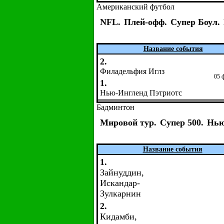
Американский футбол
NFL.
Плей-офф.
Супер Боул.
Название события
2.
Филадельфия Иглз
05 
1.
Нью-Ингленд Пэтриотс
Бадминтон
Мировой тур.
Супер 500.
Нью
Название события
1.
Зайнуддин,
Искандар-
Зулкарнин
2.
Кидамби,