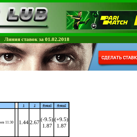
Линия ставок за 01.02.2018
1
2
Фора
1
Фора
2
(-9.5)
(+9.5)
1.44
2.67
фев 11:30
1.87
1.87