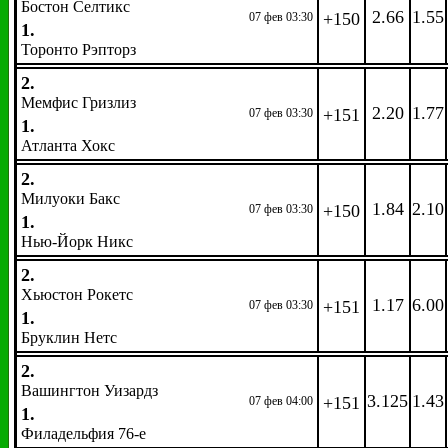
Бостон Селтикс
2.66
1.55
+150
07 фев 03:30
1.
Торонто Рэпторз
2.
Мемфис Гризлиз
2.20
1.77
+151
07 фев 03:30
1.
Атланта Хокс
2.
Милуоки Бакс
1.84
2.10
+150
07 фев 03:30
1.
Нью-Йорк Никс
2.
Хьюстон Рокетс
1.17
6.00
+151
07 фев 03:30
1.
Бруклин Нетс
2.
Вашингтон Уизардз
3.125
1.43
+151
07 фев 04:00
1.
Филадельфия 76-е