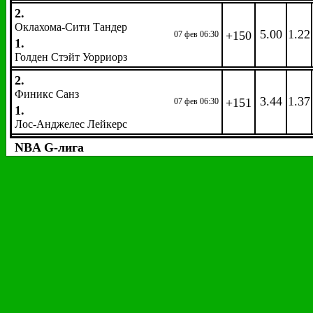
2.
Оклахома-Сити Тандер
5.00
1.22
+150
07 фев 06:30
1.
Голден Стэйт Уорриорз
2.
Финикс Санз
3.44
1.37
+151
07 фев 06:30
1.
Лос-Анджелес Лейкерс
NBA G-лига
Название события
2
1
2.
Мемфис
Хасл
(
2.18
1.70
+52
19:30
1.
Айова
Вулвз
2.