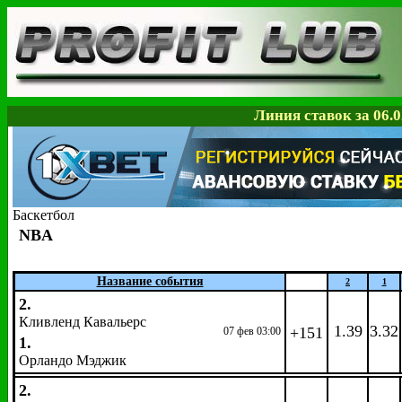
Линия ставок за 06.0
Баскетбол
NBA
Название события
2
1
2.
Кливленд Кавальерс
1.39
3.32
+151
07 фев 03:00
1.
Орландо Мэджик
2.