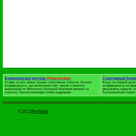
Букмекерская контора
Pinnaclesport
Спортивный букм
Ставки на все самые лучшие спортивные события. Лучшие
Бонус на первый депо
коэффициенты, русскоязычный сайт, прием и выплата
коэффициенты на фав
выигрышей по Webmoney. Большой максимум приема на
ввод-вывод средств, 
событие. Русскоговорящая слжба поддержки.
Русскоязычный сервис 
©2022
Profitlub