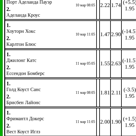
(+5.5
Порт Аделаида Пауэр
2.22
1.74
10 мар 08:05
1.95
2.
Аделаида Кроус
1.
(-14.5
Хоуторн Хокс
1.47
2.90
10 мар 11:05
1.95
2.
Карлтон Блюс
1.
(-11.5
Джилонг Катс
1.55
2.63
11 мар 05:05
1.95
2.
Ессендон Бомберс
1.
(-3.5)
Голд Коуст Санс
1.81
2.11
11 мар 08:05
1.95
2.
Брисбен Лайонс
1.
(+1.5
Фримантл Докерс
2.00
1.90
11 мар 11:05
1.95
2.
Вест Коуст Иглз