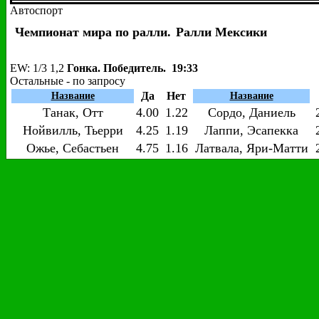
Автоспорт
Чемпионат мира по ралли.
Ралли Мексики
EW
: 1/3 1,2
Гонка. Победитель. 19:33
Остальные - по запросу
Да
Нет
Название
Название
Танак, Отт
4.00
1.22
Сордо, Даниель
Нойвилль, Тьерри
4.25
1.19
Лаппи, Эсапекка
Ожье, Себастьен
4.75
1.16
Латвала, Яри-Матти
Леб, Себастьян
7.50
1.065
Эванс, Эльфин
Миккельсен, Андреас
8.00
1.055
Аль-Кассими, Халид
1
Мик, Крис
8.00
1.055
Сунинен, Теему
1
Гонка. Сравнение. 19:33
1
2
Название
Название
1
. Лаппи, Эсапекка
1
. Леб, Себастьян
1.85
1.95
2
. Эванс, Эльфин
2
. Мик, Крис
1
. Леб, Себастьян
1
. Мик, Крис
1.85
1.95
2
. Миккельсен, Андреас
2
. Миккельсен, Андр
1
. Нойвилль, Тьерри
1
. Нойвилль, Тьер