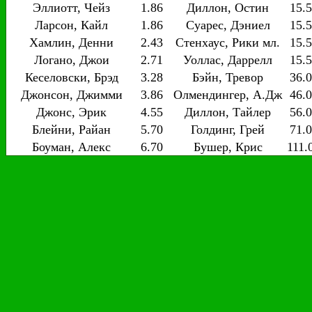
Эллиотт, Чейз
1.86
Диллон, Остин
15.
Ларсон, Кайл
1.86
Суарес, Дэниел
15.
Хамлин, Денни
2.43
Стенхаус, Рики мл.
15.
Логано, Джои
2.71
Уоллас, Даррелл
15.
Кеселовски, Брэд
3.28
Бэйн, Тревор
36.
Джонсон, Джимми
3.86
Олмендингер, А.Дж
46.
Джонс, Эрик
4.55
Диллон, Тайлер
56.
Блейни, Райан
5.70
Голдинг, Грей
71.
Боуман, Алекс
6.70
Бушер, Крис
111.
Буш, Курт
8.10
Честейн, Росс
111.
МакМюррей, Джейми
8.10
Рэган, Дэвид
151.
Боуэр, Клинт
10.50
ДиБенедетто, Мэтт
151.
Альмирола, Ариц
10.50
МакДауелл, Майкл
151.
Ньюман, Райан
10.50
Эрнхардт, Джеффри
151.
Гонка. Сравнение. 23:30
1
2
Название
Название
1
. Альмирола, Ариц
1
. Блейни, Райан
1.90
1.90
2
. Байрон, Уильям
2
. Боуман, Алекс