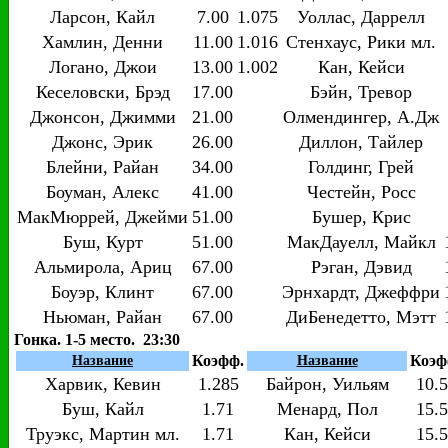
Ларсон, Кайл
7.00
1.075
Уоллас, Даррелл
Хамлин, Денни
11.00
1.016
Стенхаус, Рики мл.
Логано, Джои
13.00
1.002
Кан, Кейси
Кеселовски, Брэд
17.00
Бэйн, Тревор
Джонсон, Джимми
21.00
Олмендингер, А.Дж
Джонс, Эрик
26.00
Диллон, Тайлер
Блейни, Райан
34.00
Голдинг, Грей
Боуман, Алекс
41.00
Честейн, Росс
МакМюррей, Джейми
51.00
Бушер, Крис
Буш, Курт
51.00
МакДауелл, Майкл
Альмирола, Ариц
67.00
Рэган, Дэвид
Боуэр, Клинт
67.00
Эрнхардт, Джеффри
Ньюман, Райан
67.00
ДиБенедетто, Мэтт
Гонка. 1-5 место. 23:30
Коэфф.
Коэф
Название
Название
Харвик, Кевин
1.285
Байрон, Уильям
10.
Буш, Кайл
1.71
Менард, Пол
15.
Труэкс, Мартин мл.
1.71
Кан, Кейси
15.