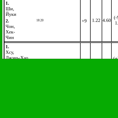
1.
Ши,
Йуки
(-
1.22
4.60
2.
+9
18:20
1
Чон,
Хек-
Чин
1.
Хсу,
Джэнь-Хао
(+
2.12
1.77
+12
18:40
1.
2.
Фетпрадаб,
Кхосит
1.
Чэнь,
Лун
(-
1.23
4.50
+9
18:40
1
2.
Цяо,
Бинь