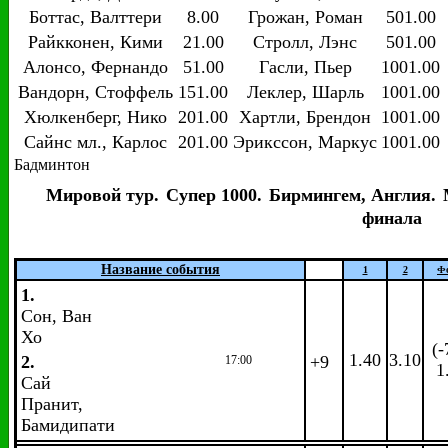
Боттас, Валттери
8.00
Грожан, Роман
501.00
Райкконен, Кими
21.00
Стролл, Лэнс
501.00
Алонсо, Фернандо
51.00
Гасли, Пьер
1001.00
Вандорн, Стоффель
151.00
Леклер, Шарль
1001.00
Хюлкенберг, Нико
201.00
Хартли, Брендон
1001.00
Сайнс мл., Карлос
201.00
Эрикссон, Маркус
1001.00
Бадминтон
Мировой тур.
Супер 1000.
Бирмингем, Англия.
финала
Название события
1
2
Ф
1.
Сон, Ван
Хо
(-
1.40
3.10
2.
+9
17:00
1
Сай
Пранит,
Бамидипати