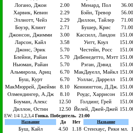
Логано, Джои
2.00
Менард, Пол
36.0
Харвик, Кевин
2.29
Бэйн, Тревор
56.0
Эллиотт, Чейз
2.29
Диллон, Тайлер
71.0
Боуэр, Клинт
2.71
Бушер, Крис
71.0
Джонсон, Джимми
3.00
Кассилл, Ландон
151.0
Ларсон, Кайл
3.58
Уитт, Коул
151.0
Джонс, Эрик
5.70
Честейн, Росс
151.0
Блейни, Райан
5.70
ДиБенедетто, Мэтт
151.0
Ньюман, Райан
5.70
Рэган, Дэвид
151.0
Альмирола, Ариц
6.70
МакДауелл, Майкл
151.0
Буш, Курт
6.70
Уоллас, Даррелл
151.0
МакМюррей, Джейми
8.10
Кеннингтон, Д.Дж.
151.0
Олмендингер, А.Дж
8.10
Роудс, Харрисон
151.0
Боуман, Алекс
12.50
Голдинг, Грей
151.0
Диллон, Остин
12.50
Йелей, Джей-Джей
151.0
EW
: 1/4 1,2,3,4
Гонка. Победитель. 21:00
Да
Нет
Название
Название
Буш, Кайл
4.50
1.18
Стенхаус, Рики мл.