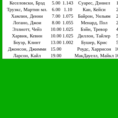
Кеселовски, Брэд
5.00
1.143
Суарес, Дэниел
Труэкс, Мартин мл.
6.00
1.10
Кан, Кейси
Хамлин, Денни
7.00
1.075
Байрон, Уильям
Логано, Джои
8.00
1.055
Менард, Пол
Эллиотт, Чейз
10.00
1.025
Бэйн, Тревор
Харвик, Кевин
10.00
1.025
Диллон, Тайлер
Боуэр, Клинт
13.00
1.002
Бушер, Крис
Джонсон, Джимми
15.00
Роудс, Харрисон
1
Ларсон, Кайл
19.00
МакДауелл, Майкл
1
Ньюман, Райан
34.00
Честейн, Росс
1
Блейни, Райан
34.00
Кеннингтон, Д.Дж.
1
Джонс, Эрик
34.00
Йелей, Джей-Джей
1
Альмирола, Ариц
41.00
Уитт, Коул
1
Буш, Курт
41.00
Голдинг, Грей
1
МакМюррей, Джейми
51.00
Кассилл, Ландон
1
Олмендингер, А.Дж
51.00
Рэган, Дэвид
1
Боуман, Алекс
81.00
Уоллас, Даррелл
1
Диллон, Остин
81.00
ДиБенедетто, Мэтт
1