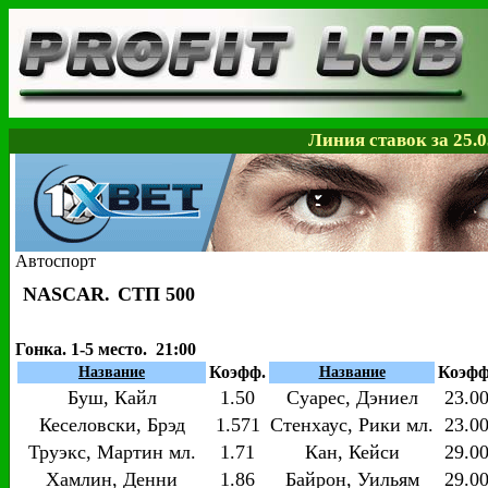
Линия ставок за 25.0
Автоспорт
NASCAR.
СТП 500
Гонка. 1-5 место. 21:00
Коэфф.
Коэфф
Название
Название
Буш, Кайл
1.50
Суарес, Дэниел
23.0
Кеселовски, Брэд
1.571
Стенхаус, Рики мл.
23.0
Труэкс, Мартин мл.
1.71
Кан, Кейси
29.0
Хамлин, Денни
1.86
Байрон, Уильям
29.0