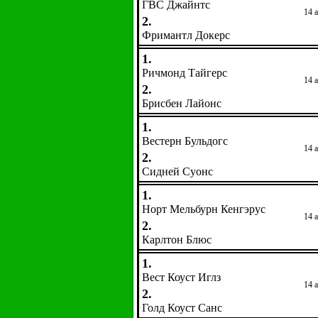
ГВС Джайнтс
14 
2.
Фримантл Докерс
1.
Ричмонд Тайгерс
14 
2.
Брисбен Лайонс
1.
Вестерн Бульдогс
14 
2.
Сидней Суонс
1.
Норт Мельбурн Кенгэрус
14 
2.
Карлтон Блюс
1.
Вест Коуст Иглз
14 
2.
Голд Коуст Санс