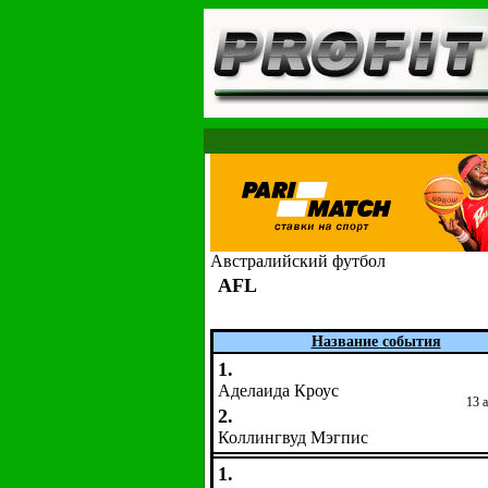
Австралийский футбол
AFL
Название события
1.
Аделаида Кроус
13 
2.
Коллингвуд Мэгпис
1.