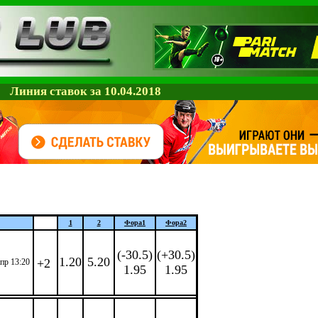
Линия ставок за 10.04.2018
1
2
Фора
1
Фора
2
(-30.5)
(+30.5)
1.20
5.20
+2
апр 13:20
1.95
1.95