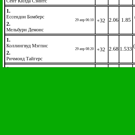
Сент Килда Сэйнтс
1.
Ессендон Бомберс
2.06
1.85
+32
29 апр 06:10
2.
Мельбурн Демонс
1.
Коллингвуд Мэгпис
2.68
1.533
+32
29 апр 08:20
2.
Ричмонд Тайгерс
1.
Фримантл Докерс
2.27
1.71
+32
29 апр 09:40
2.
Вест Коуст Иглз
Автоспорт
Формула 1.
Гран-при Азербайджана
EW
: 1/4 1,2
Гонка. Победитель. 