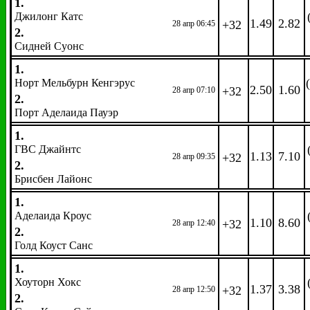
1.
Джилонг Катс
1.49
2.82
+32
28 апр 06:45
2.
Сидней Суонс
1.
Норт Мельбурн Кенгэрус
2.50
1.60
+32
28 апр 07:10
2.
Порт Аделаида Пауэр
1.
ГВС Джайнтс
1.13
7.10
+32
28 апр 09:35
2.
Брисбен Лайонс
1.
Аделаида Кроус
1.10
8.60
+32
28 апр 12:40
2.
Голд Коуст Санс
1.
Хоуторн Хокс
1.37
3.38
+32
28 апр 12:50
2.