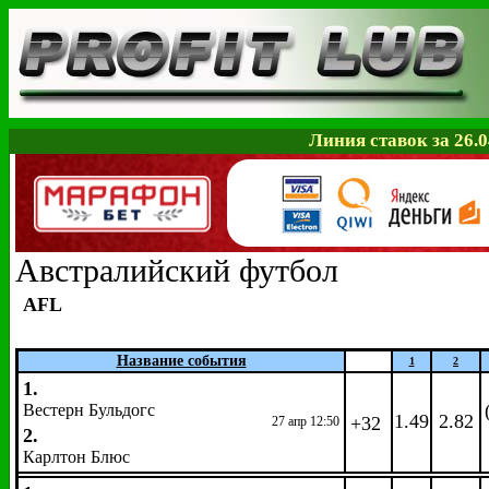
Линия ставок за 26.0
Австралийский футбол
AFL
Название события
1
2
1.
Вестерн Бульдогс
1.49
2.82
+32
27 апр 12:50
2.
Карлтон Блюс