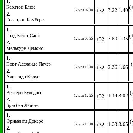
1.
(
Карлтон Блюс
3.22
1.40
+32
12 мая 07:10
2.
Ессендон Бомберс
1.
(
Голд Коуст Санс
3.50
1.35
+32
12 мая 09:35
2.
Мельбурн Демонс
1.
(
Порт Аделаида Пауэр
2.36
1.66
+32
12 мая 10:10
2.
Аделаида Кроус
1.
(
Вестерн Бульдогс
1.44
3.02
+32
12 мая 12:25
2.
Брисбен Лайонс
1.
(
Фримантл Докерс
1.33
3.65
+32
12 мая 13:10
2.