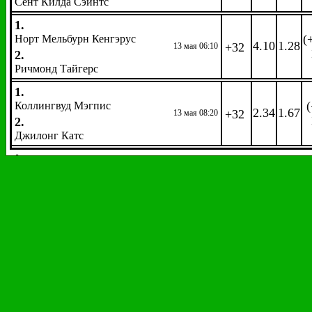
Сент Килда Сэйнтс
1.
(
Норт Мельбурн Кенгэрус
4.10
1.28
+32
13 мая 06:10
2.
Ричмонд Тайгерс
1.
(
Коллингвуд Мэгпис
2.34
1.67
+32
13 мая 08:20
2.
Джилонг Катс
Автоспорт
Формула 1.
Гран-при Испании
EW
: 1/4 1,2
Гонка. Победитель. 
Коэфф.
Коэфф.
Название
Название
Хэмилтон, Льюис
2.35
Хюлкенберг, Нико
751.00
Феттель, Себастьян
3.25
Вандорн, Стоффель
751.00
Боттас, Валттери
5.00
Окон, Эстебан
751.00