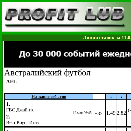
Линия ставок за 11.0
Австралийский футбол
AFL
Название события
1
2
1.
(
ГВС Джайнтс
1.49
2.82
+32
12 мая 06:45
2.
Вест Коуст Иглз