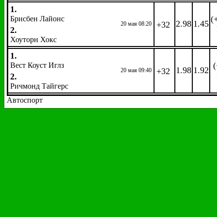
1.
(
Брисбен Лайонс
2.98
1.45
+32
20 мая 08:20
2.
Хоуторн Хокс
1.
(
Вест Коуст Иглз
1.98
1.92
+32
20 мая 09:40
2.
Ричмонд Тайгерс
Автоспорт
Формула 1.
Гран-при Монако
EW
: 1/4 1,2
Гонка. Победитель. 24 мая 12:00
Коэфф.
Коэфф.
Название
Название
Феттель, Себастьян
2.80
Вандорн, Стоффель
751.00
Хэмилтон, Льюис
2.80
Гасли, Пьер
1251.0
Ферстаппен, Макс
6.00
Окон, Эстебан
1251.0
Риккьярдо, Даниэль
6.00
Перес, Серхио
1251.0
Райкконен, Кими
11.00
Леклер, Шарль
1501.0