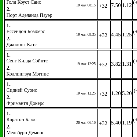
(
Голд Коуст Санс
7.50
1.12
+32
19 мая 08:15
2.
Порт Аделаида Пауэр
1.
(
Ессендон Бомберс
4.45
1.25
+32
19 мая 09:35
2.
Джилонг Катс
1.
(
Сент Килда Сэйнтс
3.82
1.31
+32
19 мая 12:25
2.
Коллингвуд Мэгпис
1.
(
Сидней Суонс
1.20
5.20
+32
19 мая 12:25
2.
Фримантл Докерс
1.
(
Карлтон Блюс
5.40
1.19
+32
20 мая 06:10
2.
Мельбурн Демонс