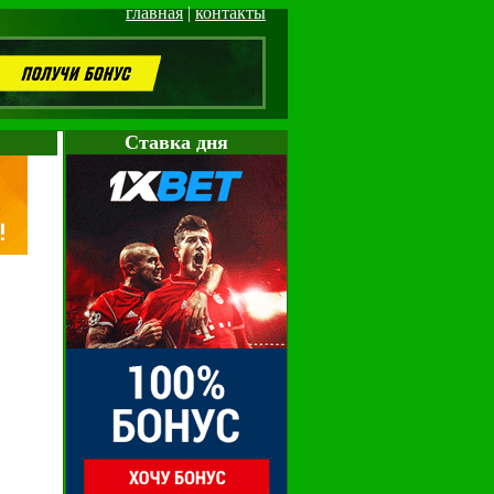
главная
|
контакты
Cтавка дня