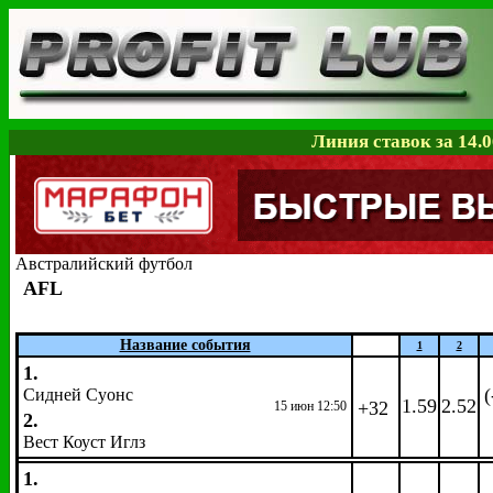
Линия ставок за 14.0
Австралийский футбол
AFL
Название события
1
2
1.
(
Сидней Суонс
1.59
2.52
+32
15 июн 12:50
2.
Вест Коуст Иглз
1.