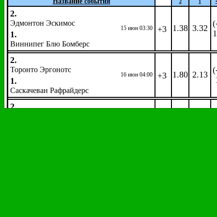
Название события
2
1
2.
(
Эдмонтон Эскимос
1.38
3.32
+3
15 июн 03:30
1
1.
Виннипег Блю Бомберс
2.
(
Торонто Эргонотс
1.80
2.13
+3
16 июн 04:00
1.
Саскачеван Рафрайдерс
2.
(
Гамильтон Тайгер-Кэтс
4.55
1.24
+3
17 июн 02:00
1.
Калгари Стэмпдерз
2.
(
Монреаль Олуэттс
3.42
1.363
+3
17 июн 05:00
1.
БиСи Лайонз
Бадминтон
Мировой тур.
Супер 300.
Фуллертон, США.
Мужчи