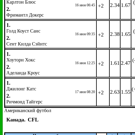
Карлтон Блюс
2.34
1.67
+2
16 июн 06:45
2.
Фримантл Докерс
1.
Голд Коуст Санс
2.38
1.65
+2
16 июн 09:35
2.
Сент Килда Сэйнтс
1.
(
Хоуторн Хокс
1.61
2.47
+2
16 июн 12:25
2.
Аделаида Кроус
1.
(
Джилонг Катс
2.63
1.55
+2
17 июн 08:20
2.
Ричмонд Тайгерс
Американский футбол
Канада.
CFL