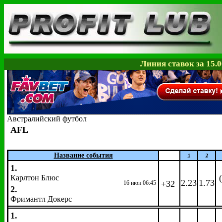
Линия ставок за 15.0
Австралийский футбол
AFL
Название события
1
2
1.
Карлтон Блюс
2.23
1.73
+32
16 июн 06:45
2.
Фримантл Докерс
1.