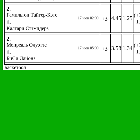
2.
(+
Гамильтон Тайгер-Кэтс
4.45
1.25
+3
17 июн 02:00
1
1.
Калгари Стэмпдерз
2.
(+
Монреаль Олуэттс
3.58
1.34
+3
17 июн 05:00
1
1.
БиСи Лайонз
Баскетбол
WNBA
Название события
2
1
2.
Лос-Анджелес Спаркс
1.58
2.58
+125
16 июн 02:00
1.
Вашингтон Мистикс
2.
Лас-Вегас Эйсес
4.70
1.24
+125
16 июн 03:00