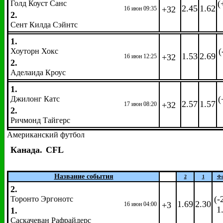
(
Голд Коуст Санс
2.45
1.62
+32
16 июн 09:35
2.
Сент Килда Сэйнтс
1.
(
Хоуторн Хокс
1.53
2.69
+32
16 июн 12:25
2.
Аделаида Кроус
1.
(
Джилонг Катс
2.57
1.57
+32
17 июн 08:20
2.
Ричмонд Тайгерс
Американский футбол
Канада.
CFL
Название события
2
1
Фо
2.
(-
Торонто Эргонотс
1.69
2.30
+3
16 июн 04:00
1
1.
Саскачеван Рафрайдерс