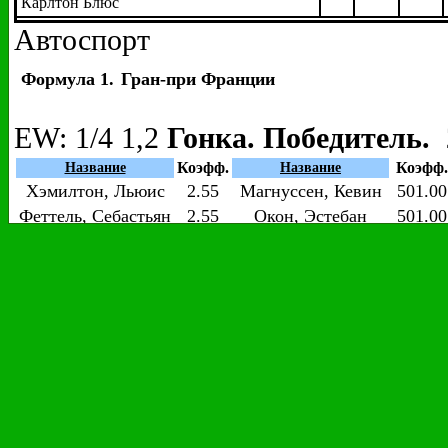
Карлтон Блюс
Автоспорт
Формула 1.
Гран-при Франции
EW
: 1/4 1,2
Гонка. Победитель. 
Коэфф.
Коэфф.
Название
Название
Хэмилтон, Льюис
2.55
Магнуссен, Кевин
501.00
Феттель, Себастьян
2.55
Окон, Эстебан
501.00
Боттас, Валттери
8.00
Перес, Серхио
501.00
Риккьярдо, Даниэль
9.00
Вандорн, Стоффель
501.00
Ферстаппен, Макс
9.00
Гасли, Пьер
1001.0
Райкконен, Кими
12.00
Леклер, Шарль
1001.0
Алонсо, Фернандо
301.00
Хартли, Брендон
1501.0
Хюлкенберг, Нико
301.00
Эрикссон, Маркус
2001.0
Сайнс мл., Карлос
301.00
Сироткин, Сергей
2001.0
Грожан, Роман
501.00
Стролл, Лэнс
2001.0
Гонка. Команда победителя. 22