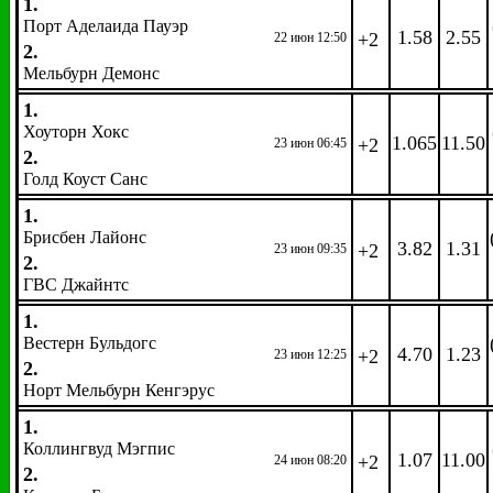
1.
Порт Аделаида Пауэр
1.58
2.55
+2
22 июн 12:50
2.
Мельбурн Демонс
1.
Хоуторн Хокс
1.065
11.50
+2
23 июн 06:45
2.
Голд Коуст Санс
1.
Брисбен Лайонс
3.82
1.31
+2
23 июн 09:35
2.
ГВС Джайнтс
1.
Вестерн Бульдогс
4.70
1.23
+2
23 июн 12:25
2.
Норт Мельбурн Кенгэрус
1.
Коллингвуд Мэгпис
1.07
11.00
+2
24 июн 08:20
2.