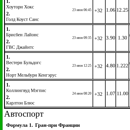
1.
Хоуторн Хокс
1.06
12.25
+32
23 июн 06:45
2.
Голд Коуст Санс
1.
Брисбен Лайонс
3.90
1.30
+32
23 июн 09:35
2.
ГВС Джайнтс
1.
Вестерн Бульдогс
4.80
1.222
+32
23 июн 12:25
2.
Норт Мельбурн Кенгэрус
1.
Коллингвуд Мэгпис
1.07
11.00
+32
24 июн 08:20
2.
Карлтон Блюс
Автоспорт
Формула 1.
Гран-при Франции