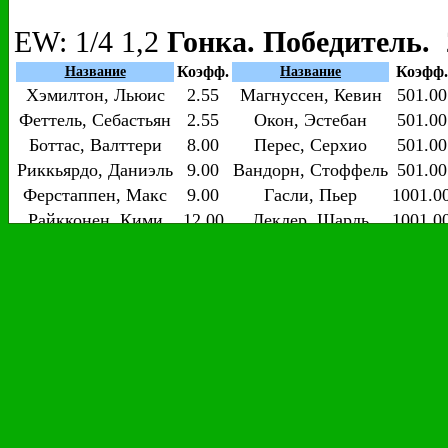
EW
: 1/4 1,2
Гонка. Победитель. 
Коэфф.
Коэфф.
Название
Название
Хэмилтон, Льюис
2.55
Магнуссен, Кевин
501.00
Феттель, Себастьян
2.55
Окон, Эстебан
501.00
Боттас, Валттери
8.00
Перес, Серхио
501.00
Риккьярдо, Даниэль
9.00
Вандорн, Стоффель
501.00
Ферстаппен, Макс
9.00
Гасли, Пьер
1001.0
Райкконен, Кими
12.00
Леклер, Шарль
1001.0
Алонсо, Фернандо
301.00
Хартли, Брендон
1501.0
Хюлкенберг, Нико
301.00
Эрикссон, Маркус
2001.0
Сайнс мл., Карлос
301.00
Сироткин, Сергей
2001.0
Грожан, Роман
501.00
Стролл, Лэнс
2001.0
Гонка. 1-3 место. 22 июн 13:00
Коэфф.
Коэфф.
Название
Название
Хэмилтон, Льюис
1.24
Магнуссен, Кевин
34.00
Феттель, Себастьян
1.24
Окон, Эстебан
34.00