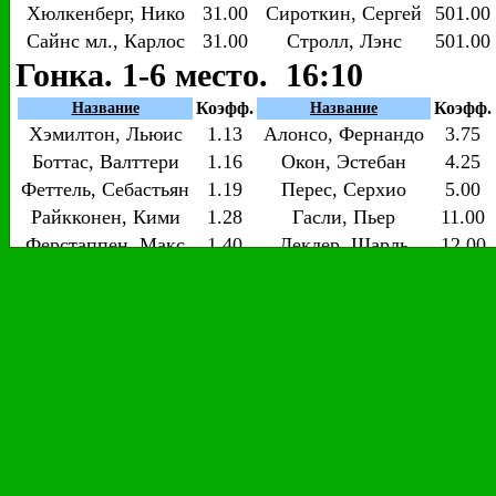
Хюлкенберг, Нико
31.00
Сироткин, Сергей
501.00
Сайнс мл., Карлос
31.00
Стролл, Лэнс
501.00
Гонка. 1-6 место. 16:10
Коэфф.
Коэфф.
Название
Название
Хэмилтон, Льюис
1.13
Алонсо, Фернандо
3.75
Боттас, Валттери
1.16
Окон, Эстебан
4.25
Феттель, Себастьян
1.19
Перес, Серхио
5.00
Райкконен, Кими
1.28
Гасли, Пьер
11.00
Ферстаппен, Макс
1.40
Леклер, Шарль
12.00
Риккьярдо, Даниэль
1.45
Вандорн, Стоффель
21.00
Грожан, Роман
2.00
Хартли, Брендон
67.00
Магнуссен, Кевин
2.25
Эрикссон, Маркус
101.00
Хюлкенберг, Нико
3.25
Сироткин, Сергей
101.00
Сайнс мл., Карлос
3.25
Стролл, Лэнс
101.00
Гонка. 1-10 место. 16:10
Коэфф.
Коэфф.
Название
Название
Хэмилтон, Льюис
1.07
Алонсо, Фернандо
1.45