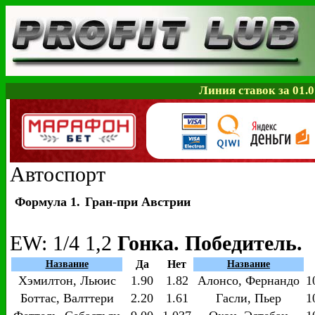
Линия ставок за 01.0
Автоспорт
Формула 1.
Гран-при Австрии
EW
: 1/4 1,2
Гонка. Победитель. 
Да
Нет
Название
Название
Хэмилтон, Льюис
1.90
1.82
Алонсо, Фернандо
1
Боттас, Валттери
2.20
1.61
Гасли, Пьер
1