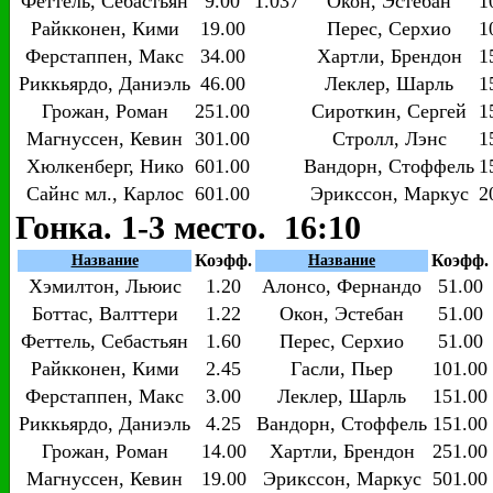
Феттель, Себастьян
9.00
1.037
Окон, Эстебан
1
Райкконен, Кими
19.00
Перес, Серхио
1
Ферстаппен, Макс
34.00
Хартли, Брендон
1
Риккьярдо, Даниэль
46.00
Леклер, Шарль
1
Грожан, Роман
251.00
Сироткин, Сергей
1
Магнуссен, Кевин
301.00
Стролл, Лэнс
1
Хюлкенберг, Нико
601.00
Вандорн, Стоффель
1
Сайнс мл., Карлос
601.00
Эрикссон, Маркус
2
Гонка. 1-3 место. 16:10
Коэфф.
Коэфф.
Название
Название
Хэмилтон, Льюис
1.20
Алонсо, Фернандо
51.00
Боттас, Валттери
1.22
Окон, Эстебан
51.00
Феттель, Себастьян
1.60
Перес, Серхио
51.00
Райкконен, Кими
2.45
Гасли, Пьер
101.00
Ферстаппен, Макс
3.00
Леклер, Шарль
151.00
Риккьярдо, Даниэль
4.25
Вандорн, Стоффель
151.00
Грожан, Роман
14.00
Хартли, Брендон
251.00
Магнуссен, Кевин
19.00
Эрикссон, Маркус
501.00