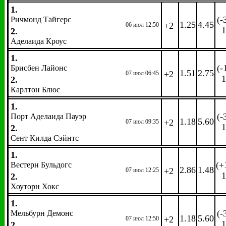
1.
(-
Ричмонд Тайгерс
1.25
4.45
+2
06 июл 12:50
1
2.
Аделаида Кроус
1.
(-
Брисбен Лайонс
1.51
2.75
+2
07 июл 06:45
1
2.
Карлтон Блюс
1.
(-
Порт Аделаида Пауэр
1.18
5.60
+2
07 июл 09:35
1
2.
Сент Килда Сэйнтс
1.
(+
Вестерн Бульдогс
2.86
1.48
+2
07 июл 12:25
1
2.
Хоуторн Хокс
1.
(-
Мельбурн Демонс
1.18
5.60
+2
07 июл 12:50
1
2.