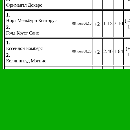
Фримантл Докерс
1.
(-
Норт Мельбурн Кенгэрус
1.13
7.10
+2
08 июл 06:10
1
2.
Голд Коуст Санс
1.
(+
Ессендон Бомберс
2.40
1.64
+2
08 июл 08:20
1
2.
Коллингвуд Мэгпис
1.
(-
Вест Коуст Иглз
1.58
2.55
+2
08 июл 09:40
1
2.
ГВС Джайнтс
Автоспорт
Формула 1.
Гран-при Великобритании
EW
: 1/4 1,2
Гонка. Победитель. 