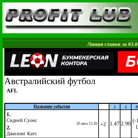
Линия ставок за 03.0
Австралийский футбол
AFL
Название события
1
2
Ф
1.
(-
Сидней Суонс
1.47
2.90
+2
05 июл 12:20
1
2.
Джилонг Катс