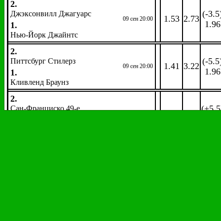
2.
(-3.5
Джэксонвилл Джагуарс
1.53
2.73
09 сен 20:00
1.96
1.
Нью-Йорк Джайнтс
2.
(-5.5
Питтсбург Стилерз
1.41
3.22
09 сен 20:00
1.96
1.
Кливленд Браунз
2.
(+5.5
Сан-Франциско 49-е
2.98
1.46
09 сен 20:00
1.99
1.
Миннесота Вайкингс
2.
(+9.5
Тампа Бэй Баккэнирз
4.70
1.24
09 сен 20:00
1.96
1.
Нью-Орлеан Сейнтс
2.
(-1.5
Теннеcси Тайтэнз
1.87
2.06
09 сен 20:00
1.96
1.