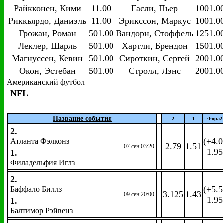
Райкконен, Кими
11.00
Гасли, Пьер
1001.0
Риккьярдо, Даниэль
11.00
Эрикссон, Маркус
1001.0
Грожан, Роман
501.00
Вандорн, Стоффель
1251.0
Леклер, Шарль
501.00
Хартли, Брендон
1501.0
Магнуссен, Кевин
501.00
Сироткин, Сергей
2001.0
Окон, Эстебан
501.00
Стролл, Лэнс
2001.0
Американский футбол
NFL
Название события
2
1
Фора
2
2.
(+4.0
Атланта Фэлконз
2.79
1.51
07 сен 03:20
1.95
1.
Филадельфия Иглз
2.
(+5.5
Баффало Биллз
3.125
1.43
09 сен 20:00
1.95
1.
Балтимор Рэйвенз