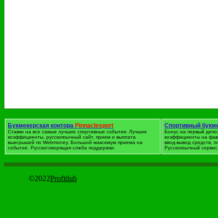
Букмекерская контора
Pinnaclesport
Спортивный букм
Ставки на все самые лучшие спортивные события. Лучшие
Бонус на первый депо
коэффициенты, русскоязычный сайт, прием и выплата
коэффициенты на фав
выигрышей по Webmoney. Большой максимум приема на
ввод-вывод средств, 
событие. Русскоговорящая слжба поддержки.
Русскоязычный сервис 
©2022
Profitlub