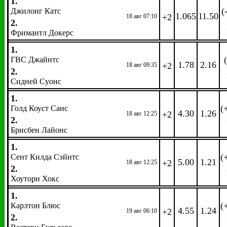
1.
(
Джилонг Катс
1.065
11.50
+2
18 авг 07:10
2.
Фримантл Докерс
1.
ГВС Джайнтс
1.78
2.16
+2
18 авг 09:35
2.
Сидней Суонс
1.
(
Голд Коуст Санс
4.30
1.26
+2
18 авг 12:25
2.
Брисбен Лайонс
1.
(
Сент Килда Сэйнтс
5.00
1.21
+2
18 авг 12:25
2.
Хоуторн Хокс
1.
(
Карлтон Блюс
4.55
1.24
+2
19 авг 06:10
2.