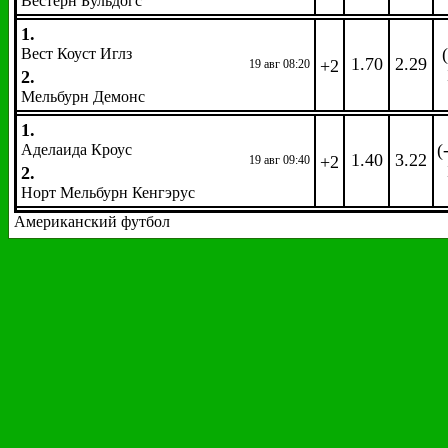
Вестерн Бульдогс
1.
Вест Коуст Иглз
1.70
2.29
+2
19 авг 08:20
2.
Мельбурн Демонс
1.
(
Аделаида Кроус
1.40
3.22
+2
19 авг 09:40
2.
Норт Мельбурн Кенгэрус
Американский футбол
NFL
Название события
2
1
Фора
2
2.
(+4.0
Атланта Фэлконз
2.79
1.51
07 сен 03:20
1.87
1.
Филадельфия Иглз
2.
(+6.5
Баффало Биллз
3.32
1.39
09 сен 20:00