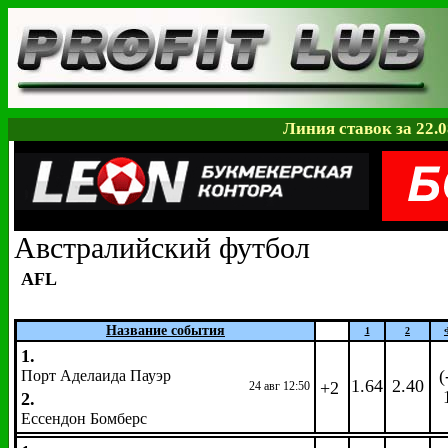
Линия ставок за 22.0
Австралийский футбол
AFL
Название события
1
2
1.
(
Порт Аделаида Пауэр
1.64
2.40
+2
24 авг 12:50
2.
Ессендон Бомберс