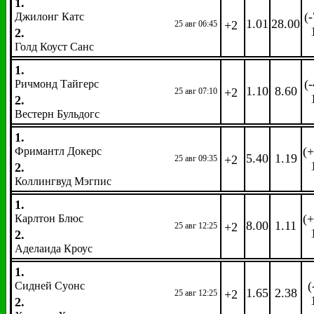
1.
(
Джилонг Катс
1.01
28.00
+2
25 авг 06:45
2.
Голд Коуст Санс
1.
(
Ричмонд Тайгерс
1.10
8.60
+2
25 авг 07:10
2.
Вестерн Бульдогс
1.
(+
Фримантл Докерс
5.40
1.19
+2
25 авг 09:35
2.
Коллингвуд Мэгпис
1.
(+
Карлтон Блюс
8.00
1.11
+2
25 авг 12:25
2.
Аделаида Кроус
1.
(
Сидней Суонс
1.65
2.38
+2
25 авг 12:25
2.