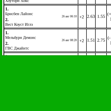
Хоуторн Хокс
1.
(+
Брисбен Лайонс
2.63
1.55
+2
26 авг 06:10
2.
Вест Коуст Иглз
1.
(
Мельбурн Демонс
1.51
2.75
+2
26 авг 08:20
2.
ГВС Джайнтс
1.
(+
Сент Килда Сэйнтс
3.74
1.32
+2
26 авг 09:40
2.
Норт Мельбурн Кенгэрус
Автоспорт
Формула 1.
Гран-при Бельгии
EW
: 1/4 1,2
Гонка. Победитель. 