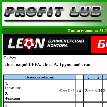
Линия ставок за 31.0
Футбол
Лига наций UEFA.
Лига A.
Групповой этап
Название события
1
X
1.
Германия
2.60
3.34
2.
+4
06 сен 21:45
2.
Франция
1.