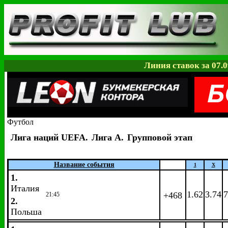
Линия ставок за 07.0
Футбол
Лига наций UEFA.
Лига A.
Групповой этап
Название события
1
X
1.
Италия
1.62
3.74
7
+468
21:45
2.
Польша