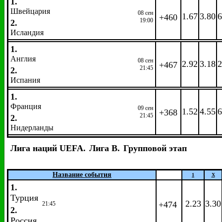
1.
Швейцария
08 сен
1.67
3.80
6
+460
19:00
2.
Исландия
1.
Англия
08 сен
2.92
3.18
2
+467
21:45
2.
Испания
1.
Франция
09 сен
1.52
4.55
6
+368
21:45
2.
Нидерланды
Лига наций UEFA.
Лига B.
Групповой этап
Название события
1
X
1.
Турция
2.23
3.30
+474
21:45
2.
Россия