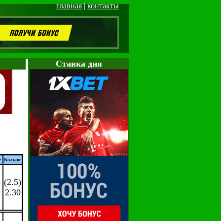
главная
|
контакты
Cтавка дня
е
Больше
)
(2.5)
2.30