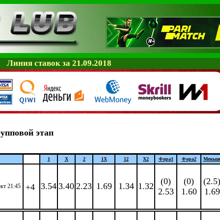
Линия ставок за 21.09.2018
упповой этап
1
X
2
1X
12
X2
Фора
1
Фора
2
Меньш
(0)
(0)
(2.5
3.54
3.40
2.23
1.69
1.34
1.32
+4
окт 21:45
2.53
1.60
1.69