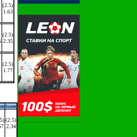
)
(2.5)
1.63
)
(2.5)
6
2.35
)
(2.5)
1.77
ьше
Больше
5)
(2.5)
67
2.34