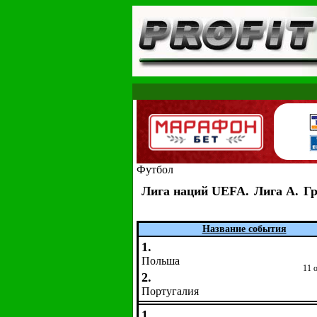
Футбол
Лига наций UEFA.
Лига A.
Гр
Название события
1.
Польша
11 
2.
Португалия
1.