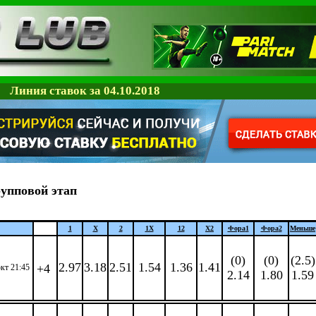
Линия ставок за 04.10.2018
упповой этап
1
X
2
1X
12
X2
Фора
1
Фора
2
Меньше
(0)
(0)
(2.5)
2.97
3.18
2.51
1.54
1.36
1.41
+4
окт 21:45
2.14
1.80
1.59