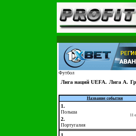
Футбол
Лига наций UEFA.
Лига A.
Гр
Название события
1.
Польша
11 
2.
Португалия
1.