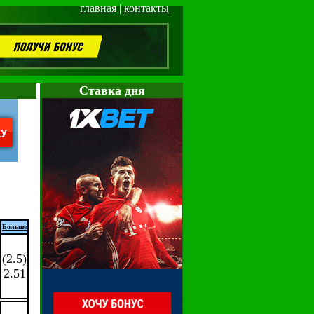
главная
|
контакты
Cтавка дня
Больше
(2.5)
2.51