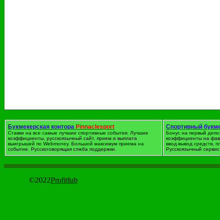
Букмекерская контора
Pinnaclesport
Спортивный букм
Ставки на все самые лучшие спортивные события. Лучшие
Бонус на первый депо
коэффициенты, русскоязычный сайт, прием и выплата
коэффициенты на фав
выигрышей по Webmoney. Большой максимум приема на
ввод-вывод средств, 
событие. Русскоговорящая слжба поддержки.
Русскоязычный сервис 
©2022
Profitlub