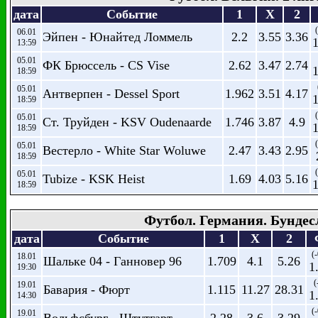
дата
Событие
1
X
2
06.01
Эйпен - Юнайтед Ломмель
2.2
3.55
3.36
13:59
05.01
ФК Брюссель - CS Vise
2.62
3.47
2.74
18:59
05.01
Антверпен - Dessel Sport
1.962
3.51
4.17
18:59
05.01
Ст. Труйден - KSV Oudenaarde
1.746
3.87
4.9
18:59
05.01
Вестерло - White Star Woluwe
2.47
3.43
2.95
18:59
05.01
Tubize - KSK Heist
1.69
4.03
5.16
18:59
Футбол. Германия. Бундес
дата
Событие
1
X
2
(-
18.01
Шальке 04 - Ганновер 96
1.709
4.1
5.26
1
19:30
(
19.01
Бавария - Фюрт
1.115
11.27
28.31
1
14:30
(-
19.01