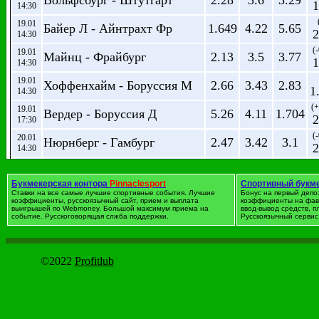
Вольфсбург - Штутгарт
2.28
3.6
3.29
1
14:30
19.01
Байер Л - Айнтрахт Фр
1.649
4.22
5.65
2
14:30
(-
19.01
Майнц - Фрайбург
2.13
3.5
3.77
1
14:30
19.01
Хоффенхайм - Боруссия М
2.66
3.43
2.83
1
14:30
(+
19.01
Вердер - Боруссия Д
5.26
4.11
1.704
2
17:30
(-
20.01
Нюрнберг - Гамбург
2.47
3.42
3.1
2
14:30
(-
20.01
Фортуна Д - Аугсбург
2.42
3.35
3.25
2
16:30
Букмекерская контора
Pinnaclesport
Спортивный букм
Ставки на все самые лучшие спортивные события. Лучшие
Бонус на первый депо
коэффициенты, русскоязычный сайт, прием и выплата
коэффициенты на фав
выигрышей по Webmoney. Большой максимум приема на
Футбол. Германия. 2-я Бунд
ввод-вывод средств, 
событие. Русскоговорящая слжба поддержки.
Русскоязычный сервис 
дата
Событие
1
X
2
01.02
Унион Берлин - Сандхаузен
1.565
4.21
6.52
12:29
©2022
Profitlub
01.02
Динамо Др - Дуйсбург
2.27
3.39
3.4
12:29
01.02
Аален - Бохум
2.23
3.36
3.52
12:29