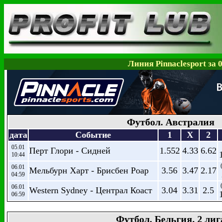
Линия Pinnaclesport за 
Футбол. Австралия
дата
Событие
1
X
2
05.01
Перт Глори - Сидней
1.552
4.33
6.62
10:44
06.01
Мельбурн Харт - Брисбен Роар
3.56
3.47
2.17
04:59
06.01
Western Sydney - Централ Коаст
3.04
3.31
2.5
06:59
Футбол. Бельгия. 2 лиг