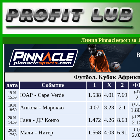
Линия Pinnaclesport за 
Футбол. Кубок Африк
дата
Событие
1
X
2
Ф
(-1)
19.01
ЮАР - Cape Verde
1.538
4.01
7.69
2
15:59
(+0.5
19.01
Ангола - Марокко
4.07
3.23
2.1
1.8
18:59
(-1.2
20.01
Гана - ДР Конго
1.472
4.26
8.63
2.1
14:59
(-1)
20.01
Мали - Нигер
1.568
4.03
6.91
2.0
17:59