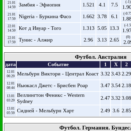
(-1)
21.01
Замбия - Эфиопия
1.521
4.1
7.5
1.9
14:59
(-0.7
21.01
Nigeria - Буркина Фасо
1.662
3.78
6.1
1.8
17:59
(-1.5
22.01
Кот д Ивуар - Того
1.313
5.05
13.3
1.9
14:59
(0)
22.01
Тунис - Алжир
2.96
3.13
2.65
2.0
17:59
Футбол. Австралия
дата
Событие
1
X
2
12.01
Мельбурн Виктори - Централ Коаст
3.32
3.43
2.29
06:29
12.01
Ньюкасл Джетс - Брисбен Роар
3.47
3.54
2.18
08:44
Веллингтон Феникс - Western
13.01
2.47
3.32
3.08
03:29
Sydney
13.01
Сидней - Мельбурн Харт
2.49
3.6
2.85
05:59
Футбол. Германия. Бундес